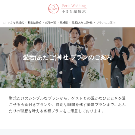
小さな結婚式
和装結婚式
式場一覧
宮城県
愛宕(あたご)神社
プランのご案内
愛宕(あたご)神社 プランのご案内
挙式だけのシンプルなプランから、
ゲストとの温かなひとときを過
ごせる会食付きプランや、
特別な瞬間を残す撮影プランまで。
おふ
たりの理想を叶える各種プランをご用意しております。