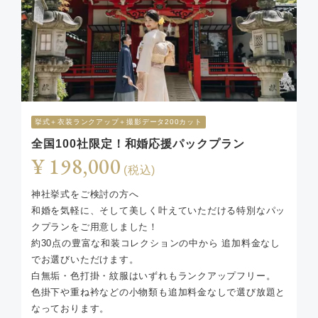
挙式︎＋衣装ランクアップ＋撮影データ200カット
全国100社限定！和婚応援パックプラン
¥ 198,000
(税込)
神社挙式をご検討の方へ
和婚を気軽に、そして美しく叶えていただける特別なパッ
クプランをご用意しました！
約30点の豊富な和装コレクションの中から 追加料金なし
でお選びいただけます。
白無垢・色打掛・紋服はいずれもランクアップフリー。
色掛下や重ね衿などの小物類も追加料金なしで選び放題と
なっております。