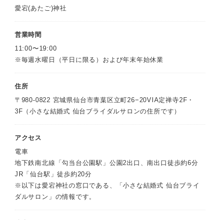
愛宕(あたご)神社
営業時間
11:00〜19:00
※毎週水曜日（平日に限る）および年末年始休業
住所
〒980-0822 宮城県仙台市青葉区立町26−20VIA定禅寺2F・
3F（小さな結婚式 仙台ブライダルサロンの住所です）
アクセス
電車
地下鉄南北線「勾当台公園駅」公園2出口、南出口徒歩約6分
JR「仙台駅」徒歩約20分
※以下は愛宕神社の窓口である、「小さな結婚式 仙台ブライ
ダルサロン」の情報です。