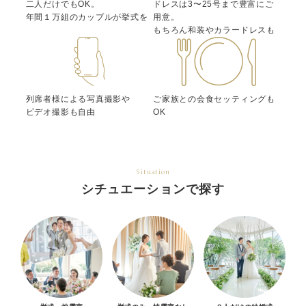
二人だけでもOK。
ドレスは3〜25号まで豊富にご
年間１万組のカップルが挙式を
用意。
もちろん和装やカラードレスも
列席者様による写真撮影や
ご家族との会食セッティングも
ビデオ撮影も自由
OK
Situation
シチュエーションで探す