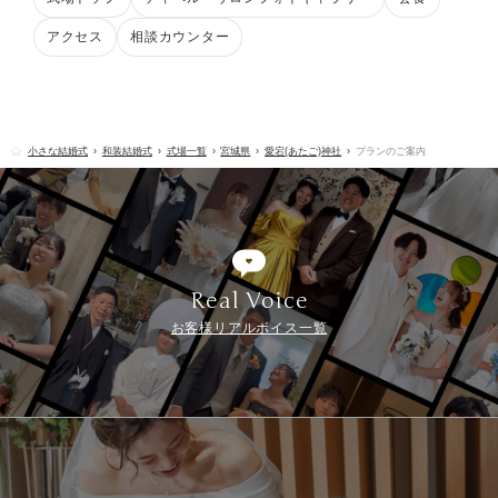
アクセス
相談カウンター
小さな結婚式
和装結婚式
式場一覧
宮城県
愛宕(あたご)神社
プランのご案内
Real Voice
お客様リアルボイス一覧