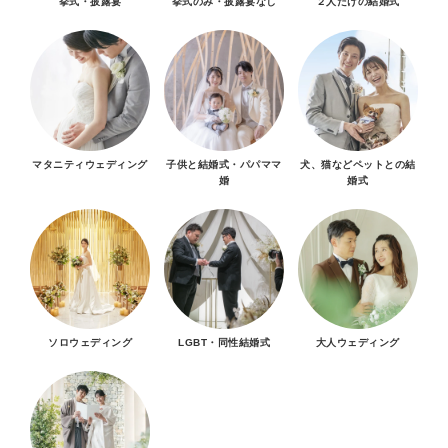
挙式・披露宴
挙式のみ・披露宴なし
２人だけの結婚式
マタニティウェディング
子供と結婚式・パパママ
犬、猫などペットとの結
婚
婚式
ソロウェディング
LGBT・同性結婚式
大人ウェディング