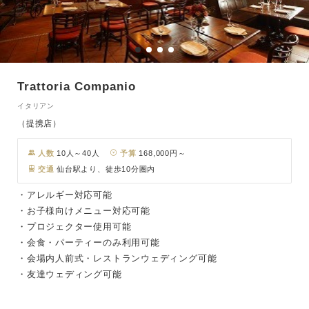
Trattoria Companio
イタリアン
（提携店）
人数
10人～40人
予算
168,000円～
交通
仙台駅より、徒歩10分圏内
・アレルギー対応可能
・お子様向けメニュー対応可能
・プロジェクター使用可能
・会食・パーティーのみ利用可能
・会場内人前式・レストランウェディング可能
・友達ウェディング可能