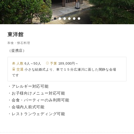
東洋館
和食・懐石料理
（提携店）
人数
6人～50人
予算
189,000円～
交通
小さな結婚式より、車で１５分広瀬川に面した閑静な会場
です
・アレルギー対応可能
・お子様向けメニュー対応可能
・会食・パーティーのみ利用可能
・会場内人前式可能
・レストランウェディング可能