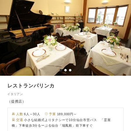
レストランパリンカ
イタリアン
（提携店）
人数
6人～30人
予算
189,000円～
交通
小さな結婚式よりタクシーで10分仙台市営バス 「霊屋
橋」下車徒歩3分るーぷる仙台「瑞鳳殿」前下車すぐ