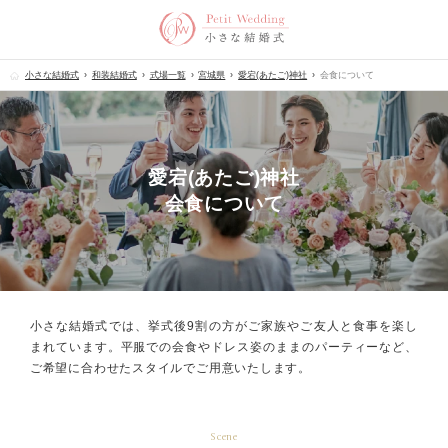
小さな結婚式
和装結婚式
式場一覧
宮城県
愛宕(あたご)神社
会食について
愛宕(あたご)神社
会食について
小さな結婚式では、挙式後9割の方が
ご家族やご友人と食事を楽し
まれています。
平服での会食やドレス姿のままのパーティーなど、
ご希望に合わせたスタイルでご用意いたします。
Scene