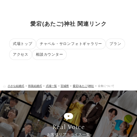
愛宕(あたご)神社 関連リンク
式場トップ
チャペル・サロンフォトギャラリー
プラン
アクセス
相談カウンター
小さな結婚式
和装結婚式
式場一覧
宮城県
愛宕(あたご)神社
会食について
Real Voice
お客様リアルボイス一覧