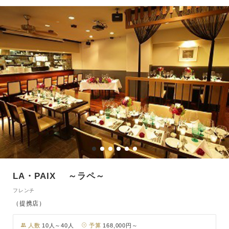
LA・PAIX ～ラペ～
フレンチ
（提携店）
人数
10人～40人
予算
168,000円～