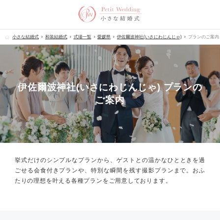
小さな結婚式
和装結婚式
式場一覧
愛媛県
伊佐爾波神社(いさにわじんじゃ)
プランのご案内
伊佐爾波神社(いさにわじんじゃ) プランの
ご案内
挙式だけのシンプルなプランから、
ゲストとの温かなひとときを過
ごせる会食付きプランや、
特別な瞬間を残す撮影プランまで。
おふ
たりの理想を叶える各種プランをご用意しております。