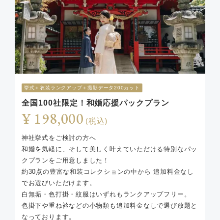
挙式︎＋衣装ランクアップ＋撮影データ200カット
全国100社限定！和婚応援パックプラン
¥ 198,000
(税込)
神社挙式をご検討の方へ
和婚を気軽に、そして美しく叶えていただける特別なパッ
クプランをご用意しました！
約30点の豊富な和装コレクションの中から 追加料金なし
でお選びいただけます。
白無垢・色打掛・紋服はいずれもランクアップフリー。
色掛下や重ね衿などの小物類も追加料金なしで選び放題と
なっております。