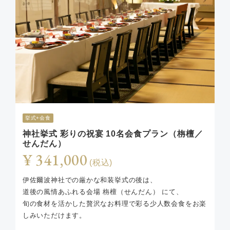
挙式+会食
神社挙式 彩りの祝宴 10名会食プラン（栴檀／
せんだん）
¥ 341,000
(税込)
伊佐爾波神社での厳かな和装挙式の後は、
道後の風情あふれる会場 栴檀（せんだん） にて、
旬の食材を活かした贅沢なお料理で彩る少人数会食をお楽
しみいただけます。