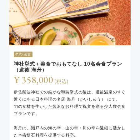
挙式+会食
神社挙式＋美食でおもてなし 10名会食プラン
（道後 海舟）
¥ 358,000
(税込)
伊佐爾波神社での厳かな和装挙式の後は、道後温泉のすぐ
近くにある日本料理の名店 海舟（かいしゅう） にて、
旬の食材を生かした贅沢なお料理で祝宴を彩る少人数会食
プランです。
海舟は、瀬戸内の海の幸・山の幸・川の幸を繊細に活かし
た本格懐石料理を提供する料亭。