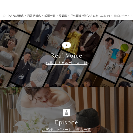
小さな結婚式
和装結婚式
式場一覧
愛媛県
伊佐爾波神社(いさにわじんじゃ)
挙式レポート・
Real Voice
お客様リアルボイス一覧
Episode
お客様エピソードコラム一覧