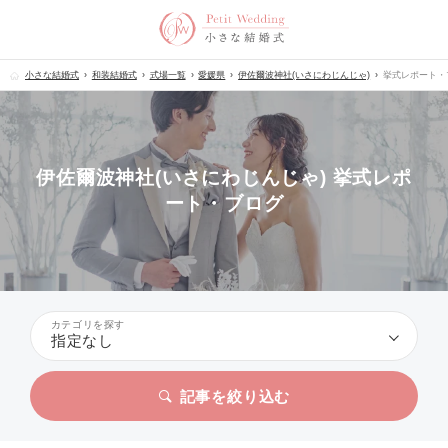
小さな結婚式
和装結婚式
式場一覧
愛媛県
伊佐爾波神社(いさにわじんじゃ)
挙式レポート・
伊佐爾波神社(いさにわじんじゃ) 挙式レポ
ート・ブログ
カテゴリを探す
指定なし
記事を絞り込む