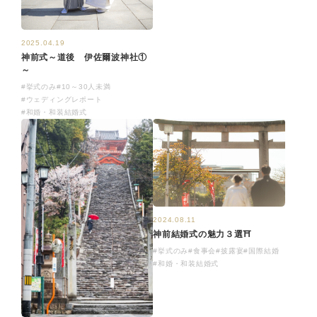
2025.04.19
神前式～道後 伊佐爾波神社①
～
#挙式のみ
#10～30人未満
#ウェディングレポート
#和婚・和装結婚式
2024.08.11
神前結婚式の魅力３選⛩
#挙式のみ
#食事会
#披露宴
#国際結婚
#和婚・和装結婚式