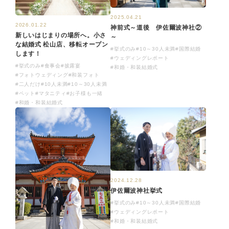
2025.04.21
2026.01.22
神前式～道後 伊佐爾波神社②
新しいはじまりの場所へ。小さ
～
な結婚式 松山店、移転オープン
#挙式のみ
#10～30人未満
#国際結婚
します！
#ウェディングレポート
#挙式のみ
#食事会
#披露宴
#和婚・和装結婚式
#フォトウェディング
#和装フォト
#二人だけ
#10人未満
#10～30人未満
#ペット
#マタニティ
#お子様も一緒
#和婚・和装結婚式
2024.12.28
伊佐爾波神社挙式
#挙式のみ
#10～30人未満
#国際結婚
#ウェディングレポート
#和婚・和装結婚式