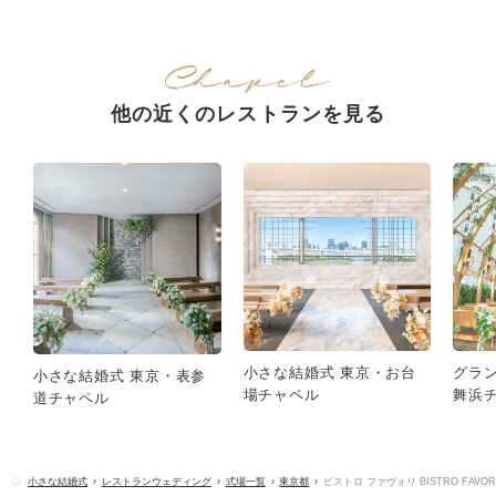
他の近くのレストランを見る
小さな結婚式 東京・お台
グラ
小さな結婚式 東京・表参
場チャペル
舞浜
道チャペル
小さな結婚式
レストランウェディング
式場一覧
東京都
ビストロ ファヴォリ BISTRO FAVOR