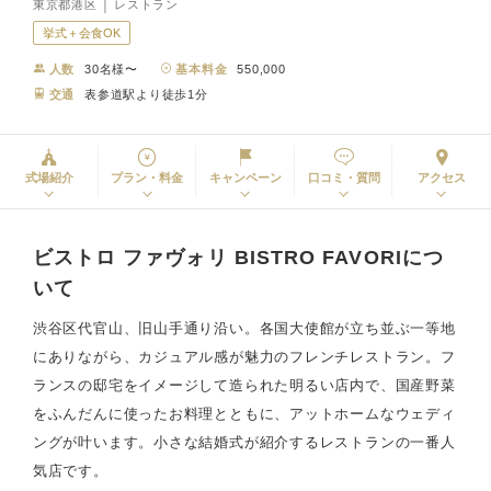
東京都港区 │ レストラン
挙式＋会食OK
人数
30名様〜
基本料金
550,000
交通
表参道駅より徒歩1分
式場紹介
プラン・料金
キャンペーン
口コミ・質問
アクセス
ビストロ ファヴォリ BISTRO FAVORIにつ
いて
渋谷区代官山、旧山手通り沿い。各国大使館が立ち並ぶ一等地
にありながら、カジュアル感が魅力のフレンチレストラン。フ
ランスの邸宅をイメージして造られた明るい店内で、国産野菜
をふんだんに使ったお料理とともに、アットホームなウェディ
ングが叶います。小さな結婚式が紹介するレストランの一番人
気店です。