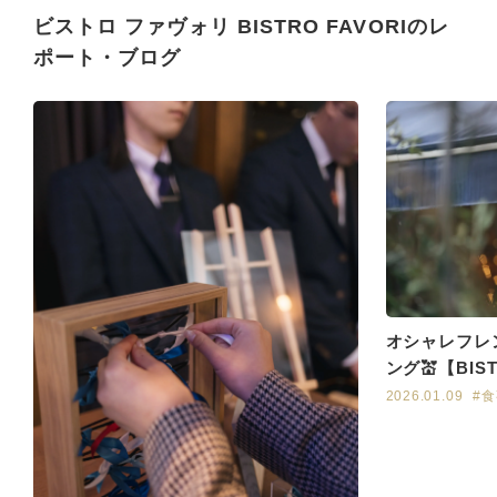
ビストロ ファヴォリ BISTRO FAVORIのレ
ポート・ブログ
オシャレフレ
ング💒【BIS
2026.01.09
#