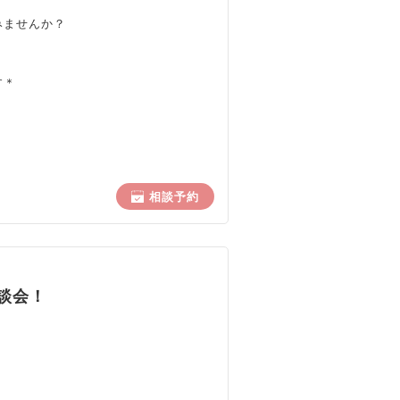
みませんか？
す＊
相談予約
談会！
、