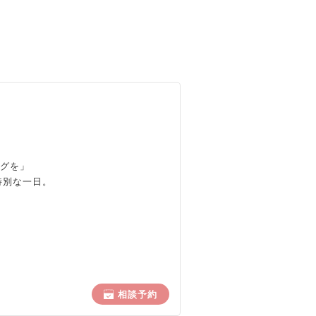
ングを」
特別な一日。
相談予約