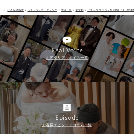
小さな結婚式
レストランウェディング
式場一覧
東京都
ビストロ ファヴォリ BISTRO FAVOR
Real Voice
お客様リアルボイス一覧
Episode
お客様エピソードコラム一覧