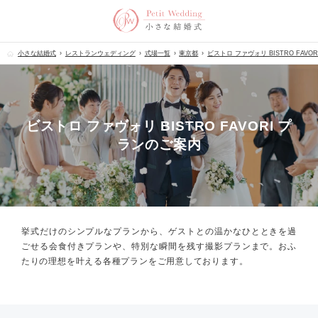
小さな結婚式
レストランウェディング
式場一覧
東京都
ビストロ ファヴォリ BISTRO FAVOR
ビストロ ファヴォリ BISTRO FAVORI プ
ランのご案内
挙式だけのシンプルなプランから、
ゲストとの温かなひとときを過
ごせる会食付きプランや、
特別な瞬間を残す撮影プランまで。
おふ
たりの理想を叶える各種プランをご用意しております。