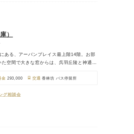
創庫）
ン
にある、アーバンプレイス最上階14階。お部
いた空間で大きな窓からは、呉羽丘陵と神通の
2015年3月14日開業の北陸新幹線も眺望でき
は拘っており、豆乳は京都｢藤清｣から、生麩
料金
293,000
交通
香林坊 バス停留所
兵衛麩」から取り寄せた逸品、牛肉は厳選された
産黒毛和牛のみを使用しております。 京都祇
ング相談会
が厳選した素材で作る会席料理をご堪能下さ