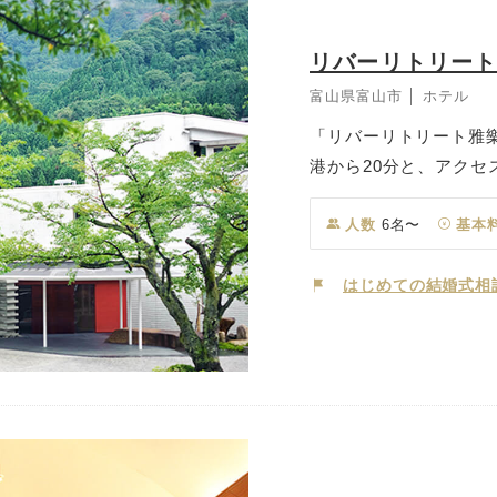
リバーリトリー
富山県富山市 │ ホテル
「リバーリトリート雅
港から20分と、アク
と言っても自然との融
きな絵画のように美し
人数
6名〜
基本
うな空間でゲストの皆
ィを。
はじめての結婚式相