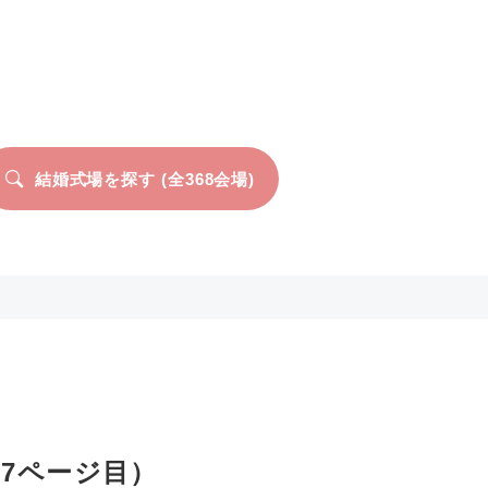
結婚式場を探す (全
368
会場)
7ページ目）