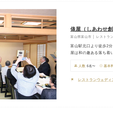
俵屋（しあわせ
富山県富山市 │ レストラ
富山駅北口より徒歩2分
屋は和の趣ある落ち着
流れを望むことができ、
ます。 お料理の素材に
人数
6名〜
基本
は創業元禄2年の｢半
最高等級A5ランクの国
レストランウェディ
園で腕を磨いた料理長
い。