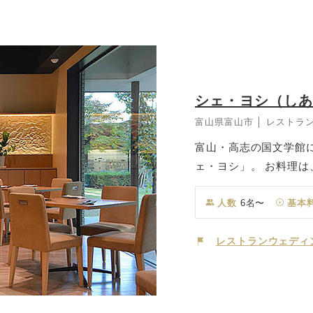
シェ・ヨシ（し
富山県富山市 │ レストラ
富山・高志の国文学館
ェ・ヨシ」。 お料理
食材や全国の旬の食材
派フレンチ。 「シェ
人数
6名〜
基本
庭園でアットホームな
レストランウェディ