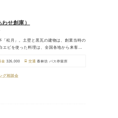
あわせ創庫）
ン
料亭「松月」。土壁と黒瓦の建物は、創業当時の
の白エビを使った料理は、全国各地から来客が
品々。 富山市内からほど近く、静かに流れる
と旬の料理に舌鼓を打ちながら、贅沢なおもて
料金
326,000
交通
香林坊 バス停留所
皆さまと一緒にお過ごし下さい。
ング相談会