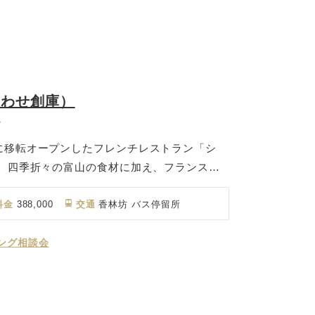
あわせ創庫）
ン
に移転オープンしたフレンチレストラン「シ
は、四季折々の富山の食材に加え、フランスの
を使用し、フランス料理の技法を使用した正統
・ヨシ」では、緑豊かな富山の自然に囲まれた
料金
388,000
交通
香林坊 バス停留所
ウェディングが可能です。
ング相談会