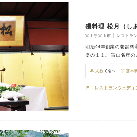
磯料理 松月（し
富山県富山市 │ レストラ
明治44年創業の老舗
姿のまま。 富山名産
絶えないほどの自慢の
ときの中で大切な方々
人数
6名〜
基本
なしの時間をゲストの
レストランウェディ