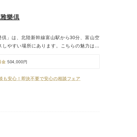
ト雅樂倶
樂倶」は、北陸新幹線富山駅から30分、富山空
セスしやすい場所にあります。こちらの魅力は何
合をテーマとした気品に満ちた空間。まるで大
い景観を楽しみながら、洗練されたアートのよ
料金
504,000円
様とゆったりとした大人のウエディングパーテ
談も安心！即決不要で安心の相談フェア