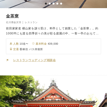
金茶寮
石川県金沢市 │ レストラン
前田家家老 横山家を譲り受け、料亭として創業した「金茶寮」。約
1000坪にも渡る四季折々の美が彩る庭園の中、一客一亭のおもてな
しは著名で、歴代首相や要人も訪れるほど。金沢市おもてなしの伝統
文化資産認定「金茶寮」で特別な時間をお過ごしください。 お料理
人数
10名〜
基本料金
439,000
は加賀料理に京都の雅を取り入れ、地元の旬の食材をふんだんに使
交通
香林坊 バス停留所
い、見た目も愉しんでいただけます。
レストランウェディング相談会