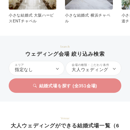
小さな結婚式 大阪ハービ
小さな結婚式 横浜チャペ
小さ
スENTチャペル
ル
道チ
Search
ウェディング会場 絞り込み検索
エリア
会場の種類・こだわり条件
指定なし
大人ウェディング
結婚式場を探す (全
351
会場)
Venue
大人ウェディングができる結婚式場一覧（6