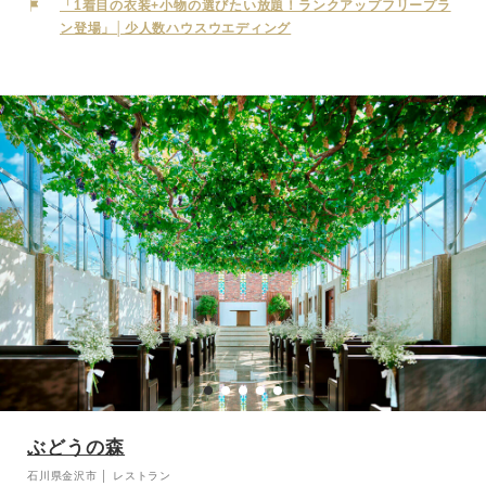
ィングを目指しています。N.Y.ブルックリンの街中にあるような、ハ
「1着目の衣装+小物の選びたい放題！ランクアップフリープラ
イセンスでありながらどこか寛げる雰囲気を持った一軒家。まるで自
ン登場」│少人数ハウスウエディング
宅で行うパーティーのように、お二人も訪れるゲストの皆さまもリラ
ックスしてお過ごしいただけます。他の何にも邪魔されることなく、
心ゆくまでプライベートな時間をお楽しみください。
『THEATRE（テアトル）』と名付けられたチャペルは、「包み込
む」という意味を持ち、母の胎内をイメージして創られました。誰も
が体験したことのある優しさに包まれた、どこか懐かしいあの空間
で、大切な方々に見守られながら行う挙式は、この日だけの特別な感
動を与えてくれます。パーティー会場は昼と夜で全く異なる顔を持ち
ます。昼間は窓からの陽光と眺める緑が眩しい爽やかな空間に、夜は
無数のキャンドルが煌めきシックで大人の雰囲気に包まれます。さら
に緑あふれるガーデンも魅力的です。この特別な場所で、お二人とゲ
ストの皆様にとって忘れられない一日を演出いたします。
ぶどうの森
石川県金沢市 │ レストラン