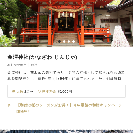
金澤神社(かなざわ じんじゃ)
石川県金沢市 │ 神社
金澤神社は、前田家の先祖であり、学問の神様として知られる菅原道
真を御祭神とし、寛政6年（1794年）に建てられました。創建当時は
藩主の個人的な祈願所としていた為、長らく一般開放はされていなか
ったのですが、明治7年に誰もが自由に参拝が出来るようになりまし
人数
2名〜
基本料金
95,000円
た。神社には災難除けの神である白蛇竜神、交通安全の神である琴平
大神、商売繁盛の神である白阿紫稲荷大明神も合わせて祀られている
【和婚は桜のシーズンがお得！】今年最後の和婚キャンペーン
ため、参拝に訪れる人たちも多い歴史ある神社です。神社入り口に建
開催中♪
てられた「慶賀鳥居」は境内の草木にも映え、四季を通じ華やかさを
添えます。兼六園の緑に囲まれた鮮やかな朱塗りの御社殿は、国指定
有形保存文化財にも指定されています。日本古来のここ金澤神社で、