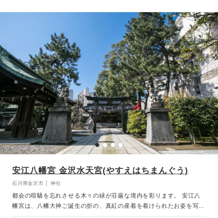
安江八幡宮 金沢水天宮(やすえはちまんぐう)
石川県金沢市 │ 神社
都会の喧騒を忘れさせる木々の緑が荘厳な境内を彩ります。 安江八
幡宮は、八幡大神ご誕生の折の、真紅の産着を着けられたお姿を写し
た「加賀八幡起上り」の発祥の地であり、家運繁栄、愛児のお宮参り