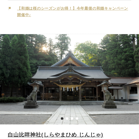
「逆さ狛犬」と呼ばれ親しまれている｢加賀獅子の狛犬｣という、めず
らしい狛犬がお出迎えしてくれます。神社含め、付近は重要伝統的建
【和婚は桜のシーズンがお得！】今年最後の和婚キャンペーン
造物群保存地区に指定されている、明治初期に建築された金沢の風情
開催中♪
が色濃く残る茶屋洋式の町家が建ち並んでおり、ひがし茶屋街でのロ
ケーションも楽しむことができます。
白山比咩神社(しらやまひめ じんじゃ)