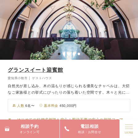
グランスイート迎賓館
愛知県小牧市 │ ゲストハウス
自然光が差し込み、木の温もりが感じられる優美なチャペルは、大切
なご家族様との挙式にぴったりの落ち着いた空間です。木々と光に祝
福されながら、大切な人々との特別な瞬間を過ごせます。また、プー
ル付きガーデンでは、華やかで自由な演出も叶えられ、明るく温かみ
人数
6名〜
基本料金
450,000円
のある雰囲気の中で、心に残るウェディングを実現します。
はじめての結婚式相談も安心！即決不要で安心の相談フェア
相談予約
電話相談
オンライン可
相談・お問合せ