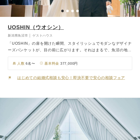
UOSHIN（ウオシン）
新潟県魚沼市 │ ゲストハウス
「UOSHIN」の扉を開けた瞬間、スタイリッシュでモダンなデザイナ
ーズバンケットが、目の前に広がります。それはまるで、魚沼の地だ
ということを忘れてしまうほど、居心地の良さを極めたオリエンタル
リゾート風のラウンジ。リゾートホテルのスイートルームをイメージ
人数
6名〜
基本料金
377,000円
したブライズルーム。「UOSHIN」では、お二人のウェディングシー
ンを鮮やかに彩ります。
はじめての結婚式相談も安心！即決不要で安心の相談フェア