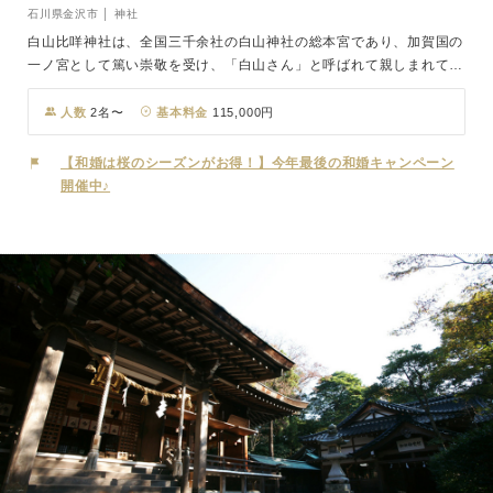
石川県金沢市 │ 神社
白山比咩神社は、全国三千余社の白山神社の総本宮であり、加賀国の
一ノ宮として篤い崇敬を受け、「白山さん」と呼ばれて親しまれてい
ます。白山比咩神社のご祭神である白山比咩大神(しらやまひめのお
おかみ)は、菊理媛神(くくりひめのかみ)ともいい、古来より「縁結び
人数
2名〜
基本料金
115,000円
の神」として人々に信仰されてきました。白山比咩神社の神前結婚式
は、古くから日本に伝わるしきたりに基づいて行われ、三三九度の盃
【和婚は桜のシーズンがお得！】今年最後の和婚キャンペーン
をかわし、玉串を捧げ結婚を誓います。「縁結び」という言葉のとお
開催中♪
り、主役であるおふたりだけでなく、親族を含めた「家」と「家」が
結びつくという考え方のもと、 厳かな空気の中、進行していきま
す。日本の伝統美に包まれて普段では体験する事のない古きよき作法
に基づいて忘られない結婚式を叶えてみませんか。