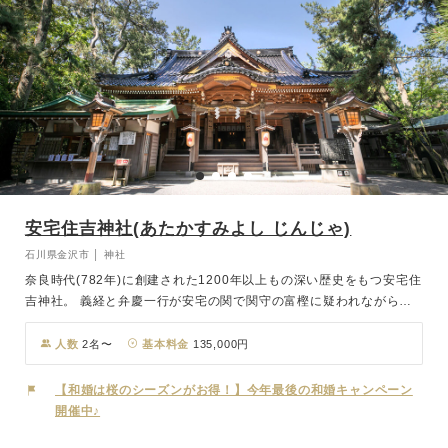
安宅住吉神社(あたかすみよし じんじゃ)
石川県金沢市 │ 神社
奈良時代(782年)に創建された1200年以上もの深い歴史をもつ安宅住
吉神社。 義経と弁慶一行が安宅の関で関守の富樫に疑われながらも
難を逃れたとの伝承から、難問突破に霊験があるとされて、全国唯一
の難問突破の霊神として多くの信仰を受けています。 挙式は壮麗な
人数
2名〜
基本料金
135,000円
檜造りのご社殿で行われます。四季折々の自然の中で、時代を超えて
祝福を聴く、安宅住吉神社の神前結婚式を挙げてみませんか。
【和婚は桜のシーズンがお得！】今年最後の和婚キャンペーン
開催中♪