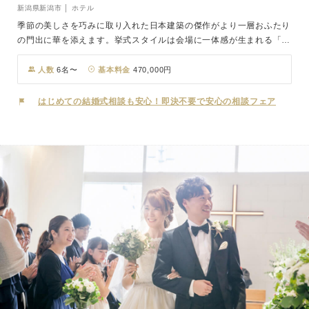
新潟県新潟市 │ ホテル
季節の美しさを巧みに取り入れた日本建築の傑作がより一層おふたり
の門出に華を添えます。挙式スタイルは会場に一体感が生まれる「人
前式」。伝統美に包まれた結婚式はおふたりの一生の思い出になるこ
とでしょう。日本海にほど近く、また山の麓にあるこの地は、素晴ら
人数
6名〜
基本料金
470,000円
しい食材の宝庫。それらを活かした「もてなしのお料理」は越後を代
表する自慢の一つで、心尽くしの味わいを皆さまへ提供いたします。
はじめての結婚式相談も安心！即決不要で安心の相談フェア