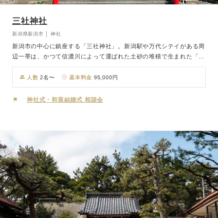
三社神社
新潟県新潟市 │ 神社
新潟市の中心に鎮座する「三社神社」。新潟駅や万代シテイがある周
辺一帯は、かつて信濃川によって運ばれた土砂の堆積で生まれた「流
作場」という河口の島でした。江戸時代に開拓が始まり、延享三
(1756)年八月、開拓者たちの安全と守護を祈願して創建されたのが
人数
2名〜
基本料金
95,000円
神社の始まりです。 その由緒から「無から有を生み出す」、新しい
ことを始める際に祈願すると成功に導いてくださるとして崇められて
神社式・和装結婚式 相談会
います。開運立身出世・家内安全・心願成就の神としても崇敬が篤い
です。新潟の発展を見守ってきた開拓の守護神のもと、おふたりの新
生活を始めませんか。