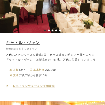
キャトル・ヴァン
新潟県新潟市 │ レストラン
万代バスセンターより徒歩3分、ガラス張りの明るい空間が広がる
「キャトル・ヴァン」は新潟市の中心地、万代に位置しているフラン
ス料理店です。季節感と素材の持ち味を大切にし、ゆったりとしたひ
とときを提供致します。個室も備えた店内では、旬の素材を使用した
人数
6名〜
基本料金
275,000
バラエティ豊かなフレンチを堪能していただけます。
交通
万代口駅から徒歩10分
レストランウェディング相談会