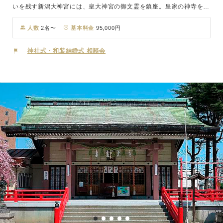
いを残す新潟大神宮には、皇大神宮の御文霊を鎮座。皇家の神寺を行
う事を許された神社である伊勢神宮の御分社です。明治13年の新潟
大火で建物は焼失したが御神体は安泰。明治17年に現在の社殿が再
人数
2名〜
基本料金
95,000円
建されました。御祭神は天照皇大神、豊受大神。参道途中には、小説
家坂口安吾生誕の碑があり、神社付近には安吾が晩年過ごしたお屋敷
神社式・和装結婚式 相談会
の「安吾風の館」もあります。凛とした静寂の雰囲気の中、天皇家の
神事を行う事を許された由緒正しい格式ある神社で、おふたりの人生
の門出を祝います。