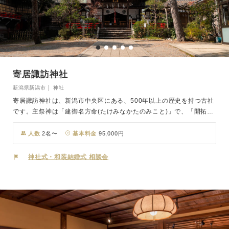
寄居諏訪神社
新潟県新潟市 │ 神社
寄居諏訪神社は、新潟市中央区にある、500年以上の歴史を持つ古社
です。主祭神は「建御名方命(たけみなかたのみこと)」で、「開拓と
武勇」のご利益があるとされ、無病息災、人生開拓、合格祈願、厄
除、商売繁昌など多くの市民に崇敬されています。境内には「福一稲
人数
2名〜
基本料金
95,000円
荷大明神(ふくいちいなりだいみょうじん)」も祀られており、五穀豊
穣や商売繁盛、芸能上達のご利益として信仰されています。 地域の
神社式・和装結婚式 相談会
文化と信仰が息づく、緑豊かな珍種の森と歴史ある社殿を背景に、お
ふたりの門出を祝う厳かで温かな儀式が叶います。現在は女性の宮司
が神事を執り行っており、やわらかくあたたかな雰囲気に包まれた挙
式が実現します。地域とともに歩んできた社として、人々に愛され続
ける寄居諏訪神社は、人生の大切な節目にふさわしい場所です。