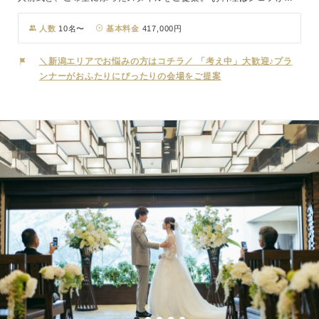
を振るう最高のお料理、ホテルクオリティの洗練されたサービス。
おふたりの「門出」を祝福する大切な場所。忘れられない、特別な時
人数
10名〜
基本料金
417,000円
間となることでしょう。
＼新潟エリアでお悩みの方はコチラ／ 「考え中」大歓迎♪プラ
ンナーがおふたりにぴったりの会場をご提案