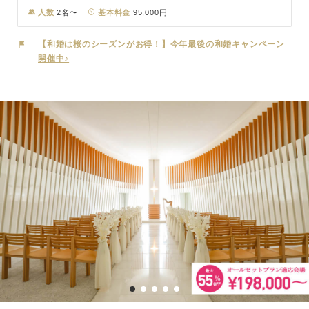
健康祈願、厄除け、病気平癒などの御守りとされています。また、安
人数
2名〜
基本料金
95,000円
産の神様といわれる金沢水天宮も合祀されています。 日本の伝統衣
裳を着て、地元でも指折りの古社を舞台とした神前式。幾百年もの
【和婚は桜のシーズンがお得！】今年最後の和婚キャンペーン
間、日本の祭祀に深く関わってきた神聖な場所での結婚式は、格段の
開催中♪
想いをおふたりに、ゲストの皆さまに残すことでしょう。