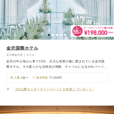
金沢国際ホテル
石川県金沢市 │ ホテル
金沢の中心地から車で15分、広大な高尾の森に囲まれている金沢国
際ホテル。その柔らかな自然光が神殿、チャペルにも注がれバージン
ロードを照らし、二人の門出を祝福します。山側環状道路を利用すれ
ば、富山や福井方面からもICより約20分と北陸エリアのゲストには
人数
2名〜
基本料金
77,000円
アクセス良好な立地です。
【白山殿モニターキャンペーン】お色直しプレゼント♪