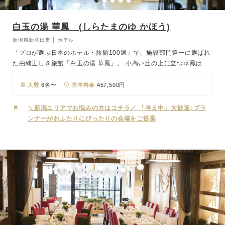
白玉の湯 華鳳 (しらたまのゆ かほう)
新潟県新発田市 │ ホテル
「プロが選ぶ日本のホテル・旅館100選」で、施設部門第一に選ばれ
た由緒正しき旅館「白玉の湯 華鳳」。 小高い丘の上に立つ華鳳は、
一際目立つ存在。重厚な門より見上げる地上10階建ての建造物は、
和の風情を巧みに活かした現代の城の趣を感じられ、ロビーへ一歩足
人数
6名〜
基本料金
457,500円
を踏み入れると、6000坪の大庭園が現れます。こだわりの挙式場
は、職人の匠の技により作られた天井の照明や格子窓などの内装が、
＼新潟エリアでお悩みの方はコチラ／ 「考え中」大歓迎♪プラ
厳かさや華やかな雰囲気を演出します。
ンナーがおふたりにぴったりの会場をご提案