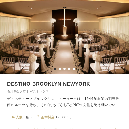
DESTINO BROOKLYN NEWYORK
石川県金沢市 │ ゲストハウス
ディスティーノブルックリンニューヨークは、1946年創業の割烹旅
館のルーツを持ち、その“おもてなし”と“食”の文化を受け継いでいま
す。私たちは、日本人の感覚に合ったウェディングスタイルを生み出
すために、N.Y.スタイルを取り入れたウェディングを精査し、独自の
人数
6名〜
基本料金
471,000円
魅力を融合させました。この特別な場所で、誰もが笑顔になるウェデ