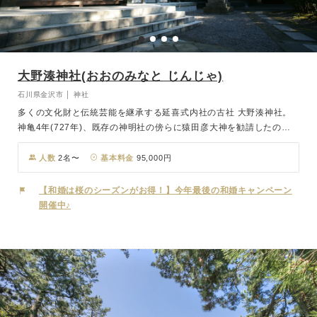
大野湊神社(おおのみなと じんじゃ)
石川県金沢市 │ 神社
多くの文化財と伝統芸能を継承する延喜式内社の古社 大野湊神社。
神亀4年(727年)、既存の神明社の傍らに猿田彦大神を勧請したのが
始まりとされ、海と湊を守護し、交通安全、厄除け等の神様として篤
い信仰を集めています。猿田彦大神は「道案内の神」や「みちひらき
人数
2名〜
基本料金
95,000円
の神」と称せられ、その御神徳から「みちびきの神」とも言われてお
り、終生おふたりを見守り良い方向へとお導きくださるでしょう。本
【和婚は桜のシーズンがお得！】今年最後の和婚キャンペーン
殿三棟は石川県指定文化財(建造物)にも指定されており、大変貴重な
開催中♪
建造物となっています。そんな歴史あふれた大野湊神社にて、日本の
伝統に基づく神前結婚式を挙げてみませんか。