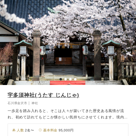
おふたりの晴れやかな門出をお祝いさせていただきます。
宇多須神社(うたす じんじゃ)
石川県金沢市 │ 神社
一歩足を踏み入れると、そこは人々が築いてきた歴史ある風情が流
れ、初めて訪れてもどこか懐かしい気持ちにさせてくれます。境内に
は、病を治すと言い伝えられている「酒場の井戸」があり、ご神水と
して大切にされています。門前には地元の人々から「逆さ獅子」や
人数
2名〜
基本料金
95,000円