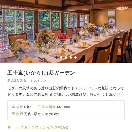
五十嵐(いからし)邸ガーデン
新潟県新潟市 │ レストラン
モダンの風情のある建物は新潟県内でもオンリーワンな施設となって
おります。歴史のある邸宅に相応しい調度品や、懐かしくも温かい気
持ちにさせてくれる囲炉裏のあるウェディングルームなど、趣をゲス
トの方々に楽しんでいただけます。屋敷の中には2,500坪の庭園が広
人数
6名〜
基本料金
486,000
がり、春夏秋冬どの時期でもおふたりとゲストの目を楽しませてくれ
交通
万代口駅から徒歩10分
るでしょう。お料理は厳選した新潟のものはもちろん、全国のおいし
い食材を取り寄せています。 料理に舌鼓を打ちながら華々しい祝宴
レストランウェディング相談会
をお楽しみください。