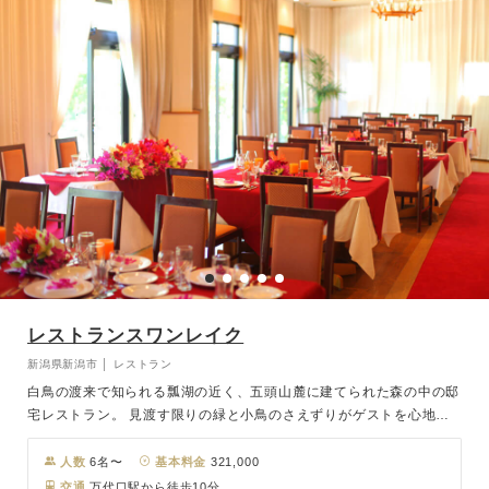
レストランスワンレイク
新潟県新潟市 │ レストラン
白鳥の渡来で知られる瓢湖の近く、五頭山麓に建てられた森の中の邸
宅レストラン。 見渡す限りの緑と小鳥のさえずりがゲストを心地よ
くおもてなし致します。おふたりにぴったりのウェディングを専門家
のアーティストとともに作り上げ、新しいスタイルのパーティをプロ
人数
6名〜
基本料金
321,000
デュースいたします。 和やかなパーティをスワンレイクビールや美
交通
万代口駅から徒歩10分