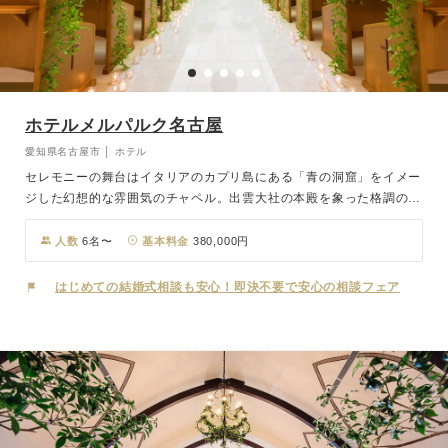
ホテルメルパルク名古屋
愛知県名古屋市 │ ホテル
セレモニーの舞台はイタリアのカプリ島にある「青の洞窟」をイメー
ジした幻想的な雰囲気のチャペル。出雲大社の本殿を象った格調の高
い総檜造りの厳粛な神殿。Fairy-Forest（妖精の森）をコンセプトに
した自然溢れる開放感いっぱいのガーデンチャペル、など伝統様式の
人数
6名〜
基本料金
380,000円
挙式からフレンドリーな挙式まで様々な形でおふたりの夢を叶えま
す。パーティーには収容人数6名～350名まで対応する小・中・大の
はじめての結婚式相談も安心！即決不要で安心の相談フェア
会場をご用意。明るくカジュアルな会場からモダンさを兼ね備えたラ
グジュアリーな雰囲気の会場まで全8タイプ。コンセプトが全て異な
るので、おふたりのお好みや人数に合わせてお選びいただけます。そ
れぞれのスタッフが高い専門スキルと経験を活かし、おふたりとゲス
トが満ち足りた時間を過ごせるよう、ホテルならではの行き届いたお
もてなしをいたします。