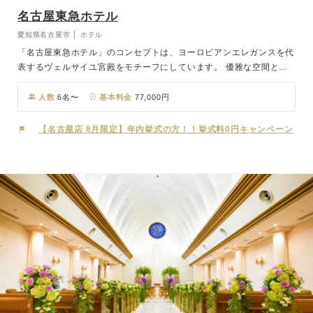
名古屋東急ホテル
愛知県名古屋市 │ ホテル
「名古屋東急ホテル」のコンセプトは、ヨーロピアンエレガンスを代
表するヴェルサイユ宮殿をモチーフにしています。 優雅な空間と、
細部にまでこだわったディテールで普遍的な価値を演出します。 ご
家族・ご親族での会食会もホテル内で行えますので、移動も少なく大
人数
6名〜
基本料金
77,000円
変便利です。 80名を超えるキッチンスタッフを有する名古屋東急ホ
テルでは、”料理は、おもてなしの原点”と考え、選び抜かれた食材
【名古屋店 8月限定】年内挙式の方！！挙式料0円キャンペーン
と、確かな技術でご両家からのおもてなしを表現してまいります。