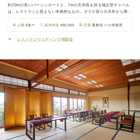
約20mの長いバージンロードと、7mの天井高を誇る独立型チャペル
は、レストランと思えない本格的なもの。ガラス張りの天井から降り
注ぐ陽光と、四季によって表情を変えるぶどう棚が、リゾートを思わ
せるナチュラルウェディングを演出します。挙式後は地元で愛され続
人数
6名〜
基本料金
460,000
交通
香林坊 バス停留所
けるフレンチを、美味しいワインとともに。
レストランウェディング相談会