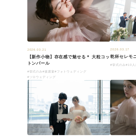
2026.03.17
2026.03.21
乾杯セレモ
【新作小物】存在感で魅せる＊ 大粒コッ
トンパール
#挙式のみ
#10
#挙式のみ
#披露宴
#フォトウェディング
#ソロウェディング