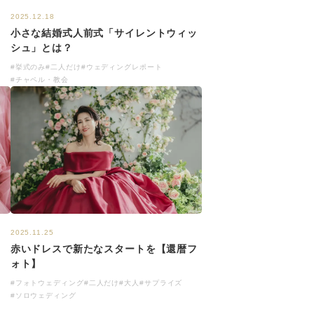
2025.12.18
小さな結婚式人前式「サイレントウィッ
シュ」とは？
#挙式のみ
#二人だけ
#ウェディングレポート
#チャペル・教会
2025.11.25
赤いドレスで新たなスタートを【還暦フ
ォト】
#フォトウェディング
#二人だけ
#大人
#サプライズ
#ソロウェディング