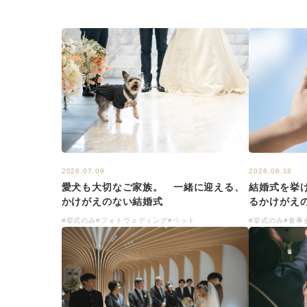
2026.07.09
2026.06.18
愛犬も大切なご家族。 一緒に迎える、
結婚式を挙
かけがえのない結婚式
るかけがえ
#挙式のみ
#フォトウェディング
#ペット
#挙式のみ
#食事