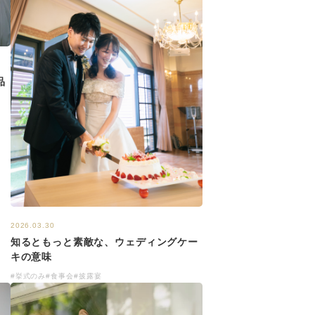
品
2026.03.30
知るともっと素敵な、ウェディングケー
キの意味
#挙式のみ
#食事会
#披露宴