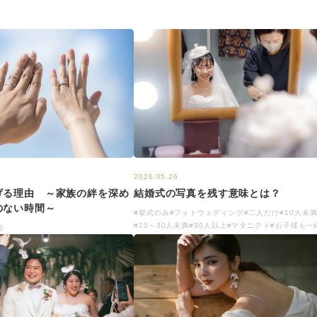
2026.05.26
げる理由 ～家族の絆を深め
結婚式の写真を残す意味とは？
のない時間～
#挙式のみ
#フォトウェディング
#二人だけ
#10人未
#10～30人未満
#30人以上
#マタニティ
#お子様も一
会