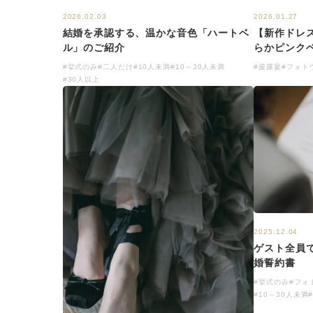
2026.02.03
2026.01.27
結婚を承認する、温かな音色「ハートベ
【新作ドレ
ル」のご紹介
らかピンク
#挙式のみ
#二人だけ
#10人未満
#10～30人未満
#披露宴
#フォト
#30人以上
2025.12.04
ゲスト全員
婚誓約書
#挙式のみ
#フォ
#10～30人未満