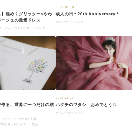
2026.01.10
ス】煌めくグリッター×やわ
成人の日＊20th Anniversary＊
ベージュの最愛ドレス
#ソロウェディング
ウェディング
#ソロウェディング
2025.11.29
で作る、世界に一つだけの結
ハタチのワタシ おめでとう♡
#ソロウェディング
トウェディング
#10人未満
#30人以上
#チャペル・教会