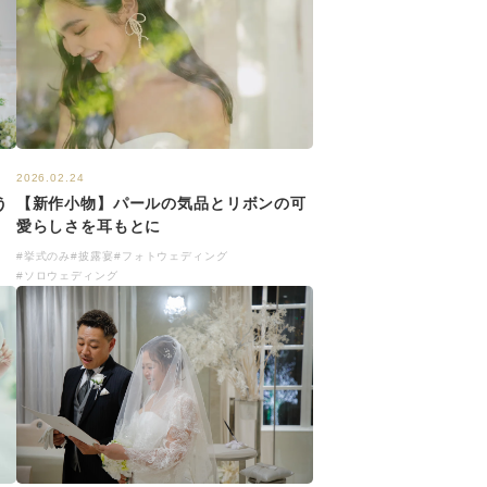
2026.02.24
【新作小物】パールの気品とリボンの可
う
愛らしさを耳もとに
#挙式のみ
#披露宴
#フォトウェディング
#ソロウェディング