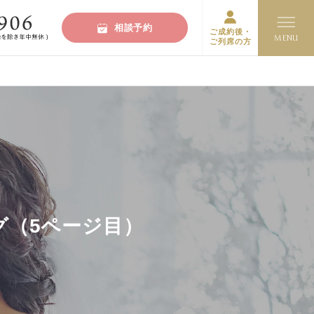
相談予約
ご成約後・
ご列席の方
グ（5ページ目）