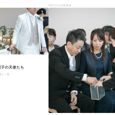
#挙式のみ
#披露宴
双子の天使たち
様も一緒