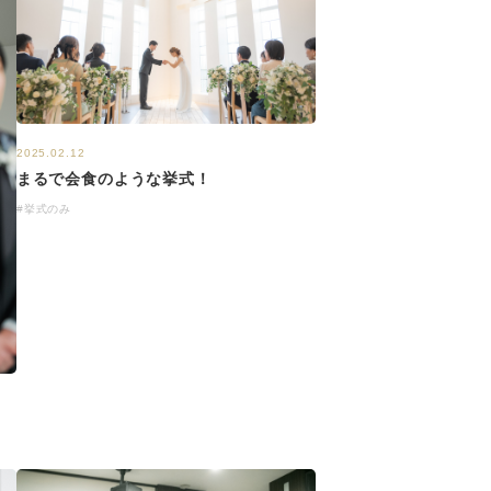
2025.02.12
まるで会食のような挙式！
#挙式のみ