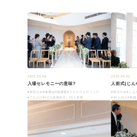
2025.05.08
2025.05.01
入場セレモニーの意味?
人前式(じん
#挙式のみ
#食事会
#披露宴
#フォトウェディング
#挙式のみ
#二人
#二人だけ
#10人未満
#10～30人未満
#30人以上
#和