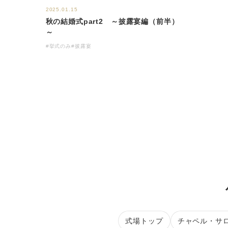
2025.01.15
秋の結婚式part2 ～披露宴編（前半）
～
#挙式のみ
#披露宴
式場トップ
チャペル・サ