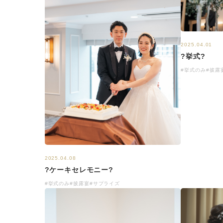
2025.04.01
?挙式?
#挙式のみ
#披露
2025.04.08
?ケーキセレモニー?
#挙式のみ
#披露宴
#サプライズ