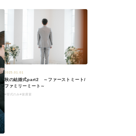
2025.01.01
秋の結婚式part2 ～ファーストミート/
ファミリーミート～
#挙式のみ
#披露宴