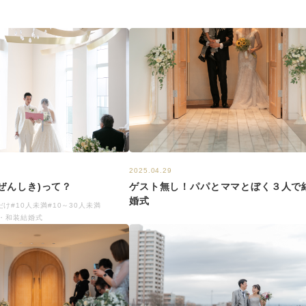
2025.04.29
ぜんしき)って？
ゲスト無し！パパとママとぼく３人で
婚式
だけ
#10人未満
#10～30人未満
婚・和装結婚式