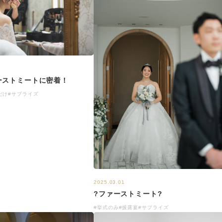
ーストミートに密着！
だけ
#サプライズ
2025.03.01
?ファーストミート?
#挙式のみ
#披露宴
#サプライズ