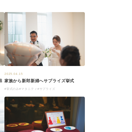
2025.04.15
結
家族から新郎新婦へサプライズ挙式
#挙式のみ
#マタニティ
#サプライズ