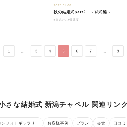
2025.01.08
秋の結婚式part2 ～挙式編～
#挙式のみ
#披露宴
1
…
3
4
5
6
7
…
8
小さな結婚式 新潟チャペル 関連リン
ロンフォトギャラリー
お客様事例
プラン
会食
口コミ