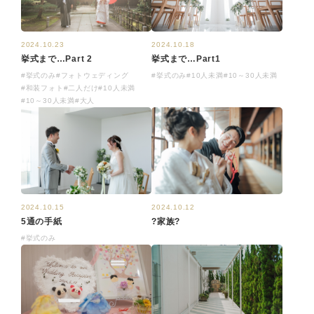
2024.10.23
2024.10.18
挙式まで…Part 2
挙式まで…Part1
#挙式のみ
#フォトウェディング
#挙式のみ
#10人未満
#10～30人未満
#和装フォト
#二人だけ
#10人未満
#10～30人未満
#大人
2024.10.15
2024.10.12
5通の手紙
?家族?
#挙式のみ