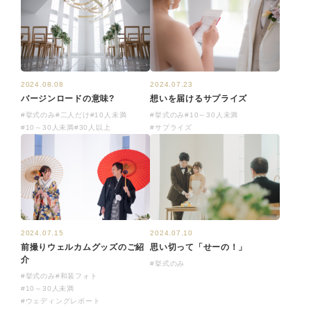
2024.07.23
2024.08.08
想いを届けるサプライズ
バージンロードの意味?
#挙式のみ
#10～30人未満
#挙式のみ
#二人だけ
#10人未満
#サプライズ
#10～30人未満
#30人以上
2024.07.15
2024.07.10
前撮りウェルカムグッズのご紹
思い切って「せーの！」
介
#挙式のみ
#挙式のみ
#和装フォト
#10～30人未満
#ウェディングレポート