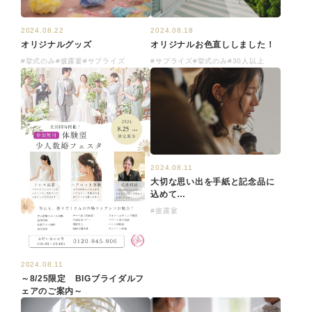
2024.08.18
2024.08.22
オリジナルお色直ししました！
オリジナルグッズ
#サプライズ
#挙式のみ
#30人以上
#挙式のみ
#披露宴
#サプライズ
2024.08.11
大切な思い出を手紙と記念品に
込めて…
#披露宴
2024.08.11
～8/25限定 BIGブライダルフ
ェアのご案内～