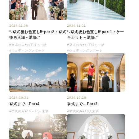
2024.11.08
2024.11.01
°˖挙式後お色直し⁉*part2：挙式
°˖挙式後お色直し⁉*part1：ケー
後再入場～退場˖°
キカット～退場˖°
#挙式のみ
#お子様も一緒
#挙式のみ
#お子様も一緒
#ウェディングレポート
#ウェディングレポート
2024.10.31
2024.10.26
挙式まで…Part4
挙式まで…Part3
#挙式のみ
#10～30人未満
#挙式のみ
#10人未満