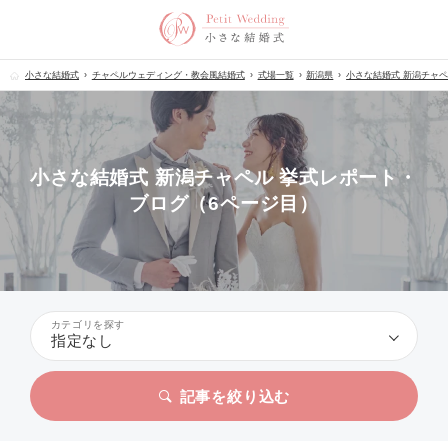
小さな結婚式
チャペルウェディング・教会風結婚式
式場一覧
新潟県
小さな結婚式 新潟チャ
小さな結婚式 新潟チャペル 挙式レポート・
ブログ（6ページ目）
カテゴリを探す
指定なし
記事を絞り込む