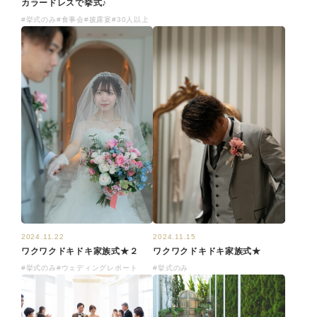
カラードレスで挙式♪
#挙式のみ
#食事会
#披露宴
#30人以上
2024.11.22
2024.11.15
ワクワクドキドキ家族式★２
ワクワクドキドキ家族式★
#挙式のみ
#ウェディングレポート
#挙式のみ