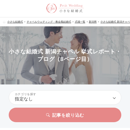
小さな結婚式
チャペルウェディング・教会風結婚式
式場一覧
新潟県
小さな結婚式 新潟チャ
小さな結婚式 新潟チャペル 挙式レポート・
ブログ（8ページ目）
カテゴリを探す
指定なし
記事を絞り込む