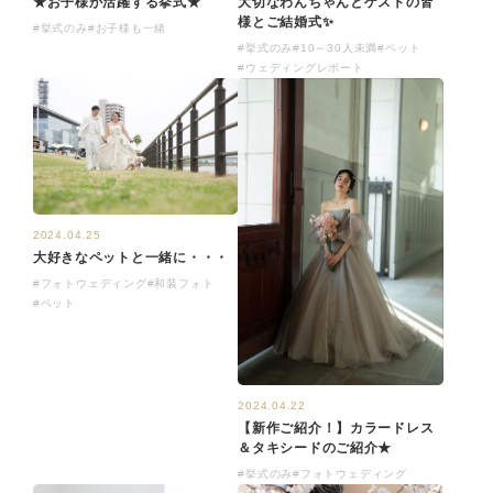
★お子様が活躍する挙式★
大切なわんちゃんとゲストの皆
様とご結婚式✨
#挙式のみ
#お子様も一緒
#挙式のみ
#10～30人未満
#ペット
#ウェディングレポート
2024.04.25
大好きなペットと一緒に・・・
#フォトウェディング
#和装フォト
#ペット
2024.04.22
【新作ご紹介！】カラードレス
＆タキシードのご紹介★
#挙式のみ
#フォトウェディング