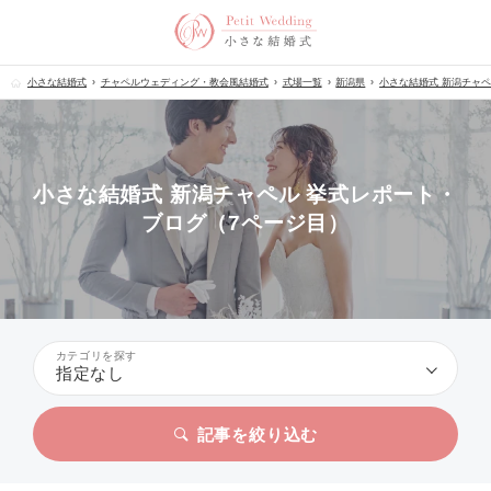
小さな結婚式
チャペルウェディング・教会風結婚式
式場一覧
新潟県
小さな結婚式 新潟チャ
小さな結婚式 新潟チャペル 挙式レポート・
ブログ（7ページ目）
カテゴリを探す
指定なし
記事を絞り込む