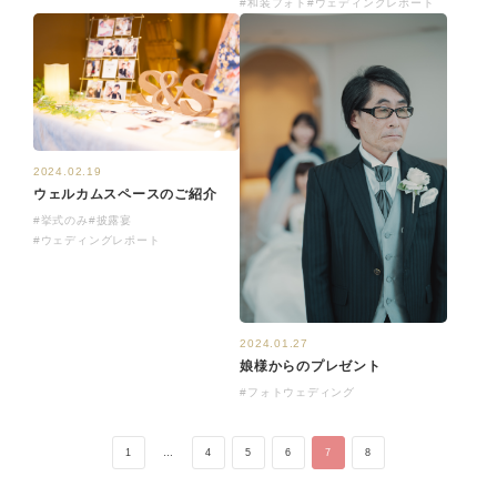
#和装フォト
#ウェディングレポート
2024.02.19
ウェルカムスペースのご紹介
#挙式のみ
#披露宴
#ウェディングレポート
2024.01.27
娘様からのプレゼント
#フォトウェディング
1
…
4
5
6
7
8