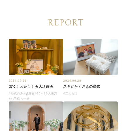
REPORT
2024.07.03
2024.06.28
ぼく！わたし！★大活躍★
スキがたくさんの挙式
#挙式のみ
#披露宴
#10～30人未満
#二人だけ
#お子様も一緒