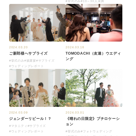
#挙式のみ
#10～30人未満
2024.03.16
2024.03.20
TOMODACHI（友達）ウエディ
ご新郎様へサプライズ
ング
#挙式のみ
#披露宴
#サプライズ
#ウェディングレポート
2024.03.01
2024.03.09
《晴れの日限定》プチロケーシ
ジェンダーリビール！？
ョン
#マタニティ
#サプライズ
#挙式のみ
#フォトウェディング
#ウェディングレポート