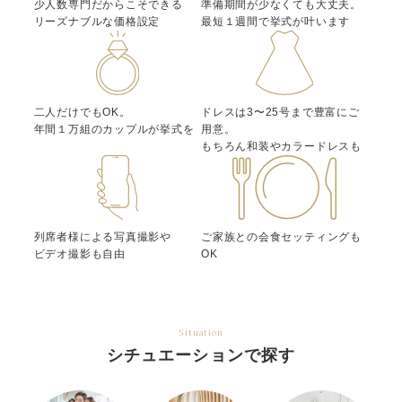
少人数専門だからこそできる
準備期間が少なくても大丈夫。
リーズナブルな価格設定
最短１週間で挙式が叶います
二人だけでもOK。
ドレスは3〜25号まで豊富にご
年間１万組のカップルが挙式を
用意。
もちろん和装やカラードレスも
列席者様による写真撮影や
ご家族との会食セッティングも
ビデオ撮影も自由
OK
Situation
シチュエーションで探す