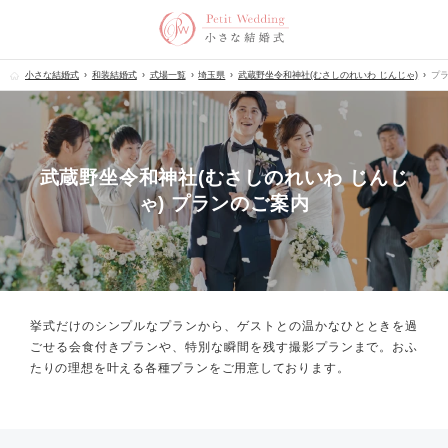
小さな結婚式
和装結婚式
式場一覧
埼玉県
武蔵野坐令和神社(むさしのれいわ じんじゃ)
プ
武蔵野坐令和神社(むさしのれいわ じんじ
ゃ) プランのご案内
挙式だけのシンプルなプランから、
ゲストとの温かなひとときを過
ごせる会食付きプランや、
特別な瞬間を残す撮影プランまで。
おふ
たりの理想を叶える各種プランをご用意しております。