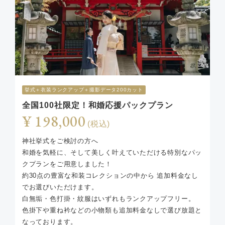
挙式︎＋衣装ランクアップ＋撮影データ200カット
全国100社限定！和婚応援パックプラン
¥ 198,000
(税込)
神社挙式をご検討の方へ
和婚を気軽に、そして美しく叶えていただける特別なパッ
クプランをご用意しました！
約30点の豊富な和装コレクションの中から 追加料金なし
でお選びいただけます。
白無垢・色打掛・紋服はいずれもランクアップフリー。
色掛下や重ね衿などの小物類も追加料金なしで選び放題と
なっております。