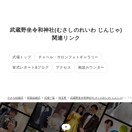
武蔵野坐令和神社(むさしのれいわ じんじゃ)
関連リンク
式場トップ
チャペル・サロンフォトギャラリー
挙式レポート&ブログ
アクセス
相談カウンター
小さな結婚式
和装結婚式
式場一覧
埼玉県
武蔵野坐令和神社(むさしのれいわ じんじゃ)
プ