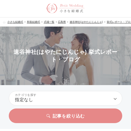
小さな結婚式
和装結婚式
式場一覧
広島県
速谷神社(はやたにじんじゃ)
挙式レポート・ブロ
速谷神社(はやたにじんじゃ) 挙式レポー
ト・ブログ
カテゴリを探す
指定なし
記事を絞り込む