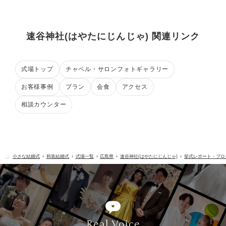
速谷神社(はやたにじんじゃ) 関連リンク
式場トップ
チャペル・サロンフォトギャラリー
お客様事例
プラン
会食
アクセス
相談カウンター
小さな結婚式
和装結婚式
式場一覧
広島県
速谷神社(はやたにじんじゃ)
挙式レポート・ブロ
Real Voice