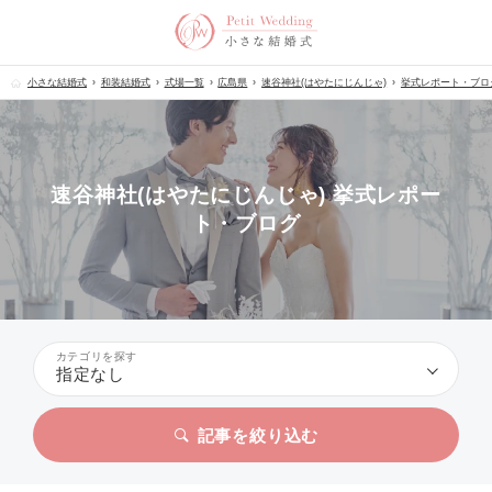
小さな結婚式
和装結婚式
式場一覧
広島県
速谷神社(はやたにじんじゃ)
挙式レポート・ブロ
速谷神社(はやたにじんじゃ) 挙式レポー
ト・ブログ
カテゴリを探す
指定なし
記事を絞り込む