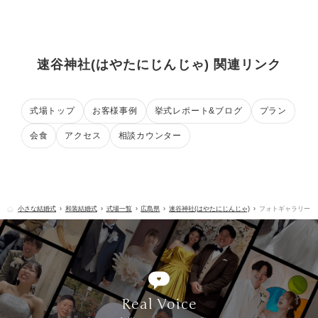
速谷神社(はやたにじんじゃ) 関連リンク
式場トップ
お客様事例
挙式レポート&ブログ
プラン
会食
アクセス
相談カウンター
小さな結婚式
和装結婚式
式場一覧
広島県
速谷神社(はやたにじんじゃ)
フォトギャラリー
Real Voice