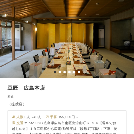
豆匠 広島本店
和食
（提携店）
人数
6人～40人
予算
155,000円～
交通
〒732-0817広島県広島市南区比治山町６−２４【電車でお
越しの方】ＪＲ広島駅から広電(5)皆実線「段原1丁目駅」下車、徒