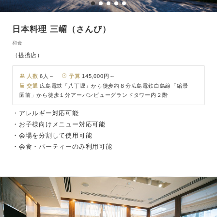
日本料理 三嵋（さんび）
和食
（提携店）
人数
6人～
予算
145,000円～
交通
広島電鉄「八丁堀」から徒歩約８分広島電鉄白島線「縮景
園前」から徒歩１分アーバンビューグランドタワー内２階
・アレルギー対応可能
・お子様向けメニュー対応可能
・会場を分割して使用可能
・会食・パーティーのみ利用可能