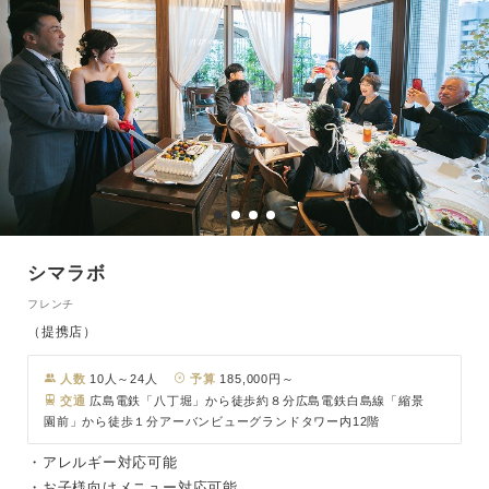
シマラボ
フレンチ
（提携店）
人数
10人～24人
予算
185,000円～
交通
広島電鉄「八丁堀」から徒歩約８分広島電鉄白島線「縮景
園前」から徒歩１分アーバンビューグランドタワー内12階
・アレルギー対応可能
・お子様向けメニュー対応可能