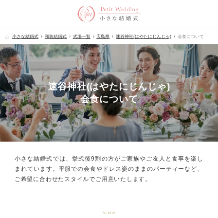
小さな結婚式
和装結婚式
式場一覧
広島県
速谷神社(はやたにじんじゃ)
会食について
速谷神社(はやたにじんじゃ)
会食について
小さな結婚式では、挙式後9割の方が
ご家族やご友人と食事を楽し
まれています。
平服での会食やドレス姿のままのパーティーなど、
ご希望に合わせたスタイルでご用意いたします。
Scene