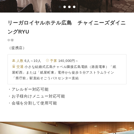
リーガロイヤルホテル広島 チャイニーズダイニ
ングRYU
中華
（提携店）
人数
6人～10人
予算
140,000円～
交通
小さな結婚式広島チャペル隣接広島電鉄（路面電車）「紙
屋町西」または「紙屋町東」電停から徒歩５分アストラムライン
「県庁前」駅直結そごうバスセンター直結
・アレルギー対応可能
・お子様向けメニュー対応可能
・会場を分割して使用可能