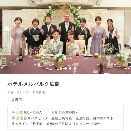
ホテルメルパルク広島
和食・フレンチ・和洋折衷
（提携店）
人数
6人～100人
予算
155,000円～
交通
広島バスセンター直結広島電鉄「紙屋町西」目の前アスト
ラムライン「県庁前」徒歩3分広島駅よりタクシーで10分