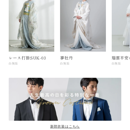
レース打掛SUK-03
夢牡丹
瑞雲平安
白無垢
白無垢
白無垢
新郎衣装はこちら