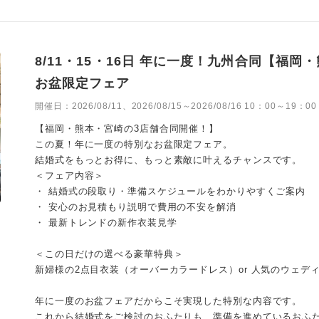
8/11・15・16日 年に一度！九州合同【福
お盆限定フェア
開催日：
2026/08/11、2026/08/15～2026/08/16 10：00～19：00
【福岡・熊本・宮崎の3店舗合同開催！】
この夏！年に一度の特別なお盆限定フェア。
結婚式をもっとお得に、もっと素敵に叶えるチャンスです。
＜フェア内容＞
・ 結婚式の段取り・準備スケジュールをわかりやすくご案内
・ 安心のお見積もり説明で費用の不安を解消
・ 最新トレンドの新作衣装見学
＜この日だけの選べる豪華特典＞
新婦様の2点目衣装（オーバーカラードレス）or 人気のウェデ
年に一度のお盆フェアだからこそ実現した特別な内容です。
これから結婚式をご検討のおふたりも、準備を進めているおふ