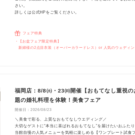
さい。
詳しくは公式HPをご覧ください。
フェア特典
【お盆フェア限定特典】
新婦様の2点目衣装（オーバーカラードレス）or 人気のウェディ
福岡店：8/8㈯・23㈰開催【おもてなし重視
題の婚礼料理を体験！美食フェア
開催日：
2026/08/23
＼美食で彩る、上質なおもてなしウエディング／
大切なゲストに“本当に喜ばれるおもてなし”を届けたいおふた
当館自慢の人気メニューを気軽に楽しめる【ワンプレート試食