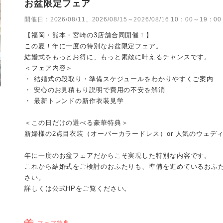
お盆限定フェア
開催日：
2026/08/11、2026/08/15～2026/08/16 10：00～19：00
【福岡・熊本・宮崎の3店舗合同開催！】
この夏！年に一度の特別なお盆限定フェア。
結婚式をもっとお得に、もっと素敵に叶えるチャンスです。
＜フェア内容＞
・ 結婚式の段取り・準備スケジュールをわかりやすくご案内
・ 安心のお見積もり説明で費用の不安を解消
・ 最新トレンドの新作衣装見学
＜この日だけの選べる豪華特典＞
新婦様の2点目衣装（オーバーカラードレス）or 人気のウェデ
年に一度のお盆フェアだからこそ実現した特別な内容です。
これから結婚式をご検討のおふたりも、準備を進めているおふ
さい。
詳しくは公式HPをご覧ください。
フェア特典