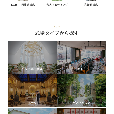
LGBT・同性結婚式
大人ウェディング
和装結婚式
Type
式場タイプから探す
チャペル・教会
レストラン
ホテル
ゲストハウス