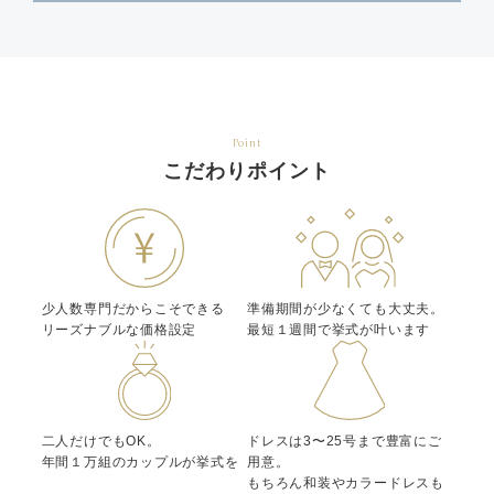
Point
こだわりポイント
少人数専門だからこそできる
準備期間が少なくても大丈夫。
リーズナブルな価格設定
最短１週間で挙式が叶います
二人だけでもOK。
ドレスは3〜25号まで豊富にご
年間１万組のカップルが挙式を
用意。
もちろん和装やカラードレスも