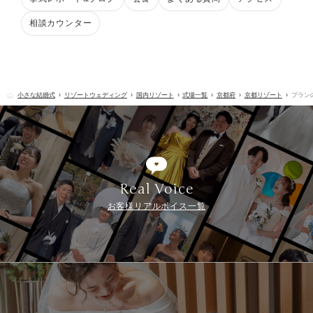
相談カウンター
小さな結婚式
リゾートウェディング
国内リゾート
式場一覧
京都府
京都リゾート
プラン
Real Voice
お客様リアルボイス一覧