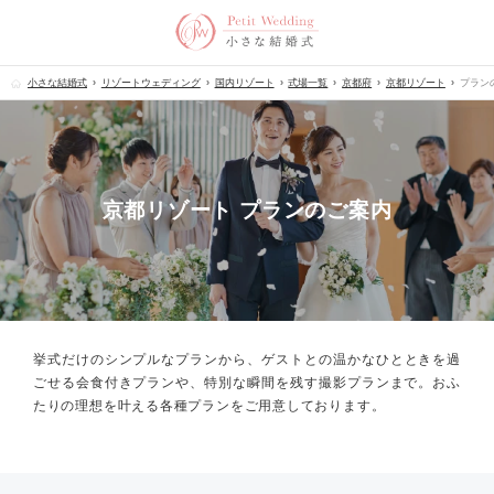
小さな結婚式
リゾートウェディング
国内リゾート
式場一覧
京都府
京都リゾート
プラン
京都リゾート プランのご案内
挙式だけのシンプルなプランから、
ゲストとの温かなひとときを過
ごせる会食付きプランや、
特別な瞬間を残す撮影プランまで。
おふ
たりの理想を叶える各種プランをご用意しております。