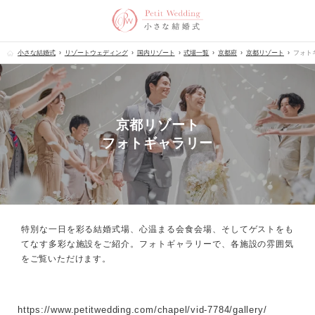
小さな結婚式
リゾートウェディング
国内リゾート
式場一覧
京都府
京都リゾート
フォト
京都リゾート
フォトギャラリー
特別な一日を彩る結婚式場、心温まる会食会場、
そしてゲストをも
てなす多彩な施設をご紹介。フォトギャラリーで、
各施設の雰囲気
をご覧いただけます。
https://www.petitwedding.com/chapel/vid-7784/gallery/