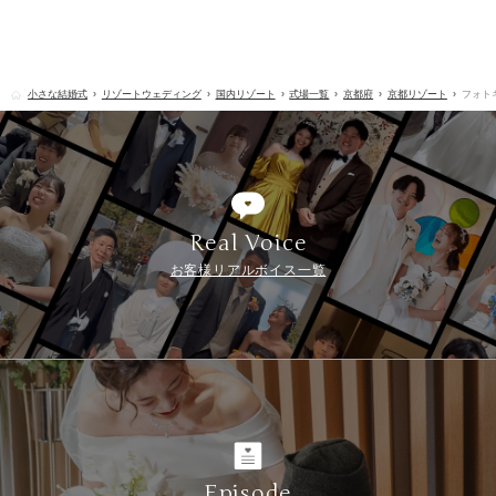
小さな結婚式
リゾートウェディング
国内リゾート
式場一覧
京都府
京都リゾート
フォト
Real Voice
お客様リアルボイス一覧
Episode