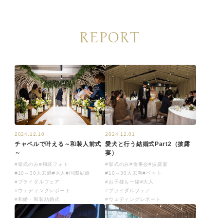
REPORT
2024.12.10
2024.12.01
チャペルで叶える～和装人前式
愛犬と行う結婚式Part2（披露
～
宴）
#挙式のみ
#和装フォト
#挙式のみ
#食事会
#披露宴
#10～30人未満
#大人
#国際結婚
#10～30人未満
#ペット
#ブライダルフェア
#お子様も一緒
#大人
#ウェディングレポート
#ブライダルフェア
#和婚・和装結婚式
#ウェディングレポート