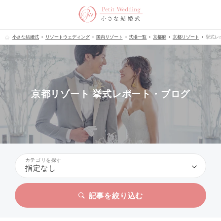
小さな結婚式
リゾートウェディング
国内リゾート
式場一覧
京都府
京都リゾート
挙式レ
京都リゾート 挙式レポート・ブログ
カテゴリを探す
指定なし
記事を絞り込む