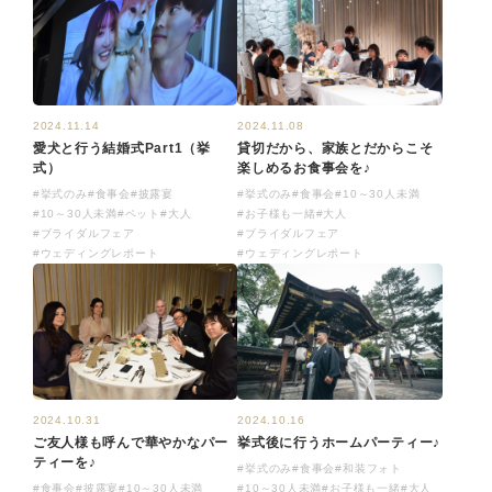
2024.11.08
2024.11.14
貸切だから、家族とだからこそ
愛犬と行う結婚式Part1（挙
楽しめるお食事会を♪
式）
#挙式のみ
#食事会
#10～30人未満
#挙式のみ
#食事会
#披露宴
#お子様も一緒
#大人
#10～30人未満
#ペット
#大人
#ブライダルフェア
#ブライダルフェア
#ウェディングレポート
#ウェディングレポート
2024.10.16
2024.10.31
挙式後に行うホームパーティー♪
ご友人様も呼んで華やかなパー
ティーを♪
#挙式のみ
#食事会
#和装フォト
#10～30人未満
#お子様も一緒
#大人
#食事会
#披露宴
#10～30人未満