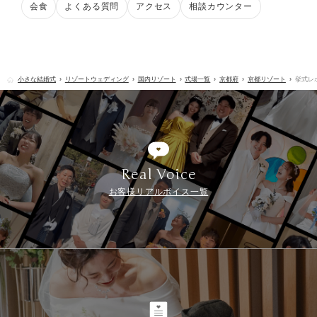
会食
よくある質問
アクセス
相談カウンター
小さな結婚式
リゾートウェディング
国内リゾート
式場一覧
京都府
京都リゾート
挙式レ
Real Voice
お客様リアルボイス一覧