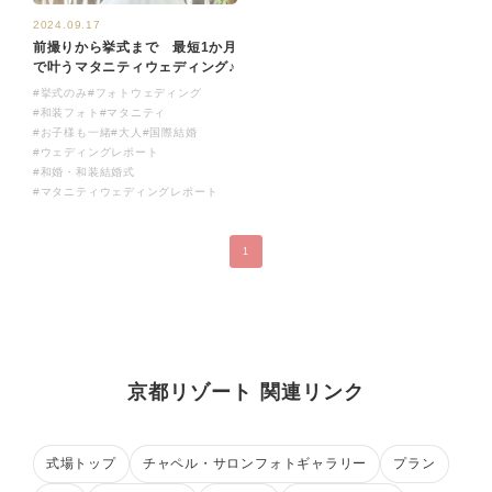
2024.09.17
前撮りから挙式まで 最短1か月
で叶うマタニティウェディング♪
#挙式のみ
#フォトウェディング
#和装フォト
#マタニティ
#お子様も一緒
#大人
#国際結婚
#ウェディングレポート
#和婚・和装結婚式
#マタニティウェディングレポート
1
京都リゾート 関連リンク
式場トップ
チャペル・サロンフォトギャラリー
プラン