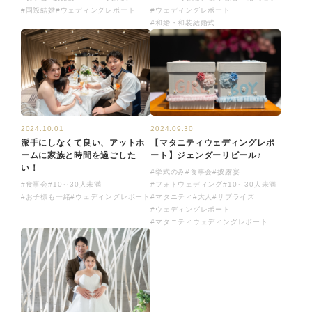
#ウェディングレポート
#国際結婚
#ウェディングレポート
#和婚・和装結婚式
2024.10.01
2024.09.30
派手にしなくて良い、アットホ
【マタニティウェディングレポ
ームに家族と時間を過ごした
ート】ジェンダーリビール♪
い！
#挙式のみ
#食事会
#披露宴
#食事会
#10～30人未満
#フォトウェディング
#10～30人未満
#お子様も一緒
#ウェディングレポート
#マタニティ
#大人
#サプライズ
#ウェディングレポート
#マタニティウェディングレポート