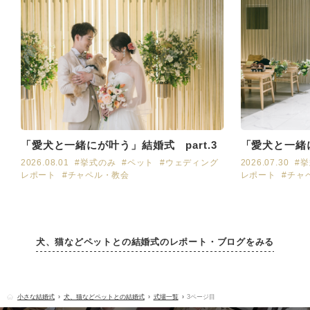
「愛犬と一緒にが叶う」結婚式 part.3
「愛犬と一緒に
2026.08.01
#挙式のみ
#ペット
#ウェディング
2026.07.30
#
レポート
#チャペル・教会
レポート
#チャ
犬、猫などペットとの結婚式のレポート・ブログをみる
小さな結婚式
犬、猫などペットとの結婚式
式場一覧
3ページ目