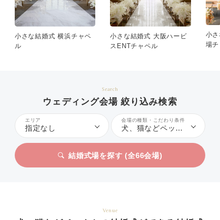
小さ
小さな結婚式 横浜チャペ
小さな結婚式 大阪ハービ
場チ
ル
スENTチャペル
Search
ウェディング会場 絞り込み検索
エリア
会場の種類・こだわり条件
指定なし
犬、猫などペットとの結婚式
結婚式場を探す (全
66
会場)
Venue