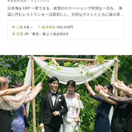
鳥取県岩美郡 │ ゲストハウス
日本海を180°一望できる、絶景のロケーションで特別な一日を。 海
辺に佇むレストランを一日貸切にし、大切なゲストとともに波の音や
潮風を感じながら非日常のウェディングが叶います。 鳥取唯一のビ
ーチウェディングができる会場として、多くのカップルに選ばれてい
人数
6名～
基本料金
663,000円
ます。 提携レストランのシェフやスタッフがおふたりの思いを込め
交通
JR「東浜」駅より徒歩約2分
て、地元の新鮮な食材を活かした特別な一皿をお届けいたします。