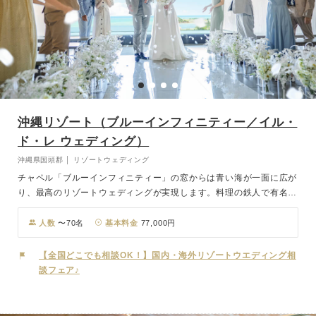
沖縄リゾート（ブルーインフィニティー／イル・
ド・レ ウェディング）
沖縄県国頭郡 │ リゾートウェディング
チャペル「ブルーインフィニティー」の窓からは青い海が一面に広が
り、最高のリゾートウェディングが実現します。料理の鉄人で有名な
坂井シェフ監修のカジュアルフレンチレストラン「イル・ド・レ」で
大切なゲストにおもてなしを。一軒家を貸切れるので、当日はお2人
人数
〜70名
基本料金
77,000円
とゲストだけのプライベート空間。特別な1日をお過ごしいただけま
す。
【全国どこでも相談OK！】国内・海外リゾートウエディング相
談フェア♪