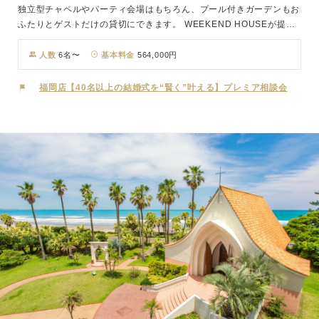
独立型チャペルやパーティ会場はもちろん、プール付きガーデンもお
ふたりとゲストだけの貸切にできます。 WEEKEND HOUSEが提案
する「WEEKEND WEDDING」は365日、「WEEKENDER」になれ
る刺激と寛ぎのリゾートハウスウェディング。毎日を週末気分で過ご
人数
6名〜
基本料金
564,000円
せる場所がここにはあります。
福岡店【40名以上の結婚式を“賢く”叶える】プレミア相談会