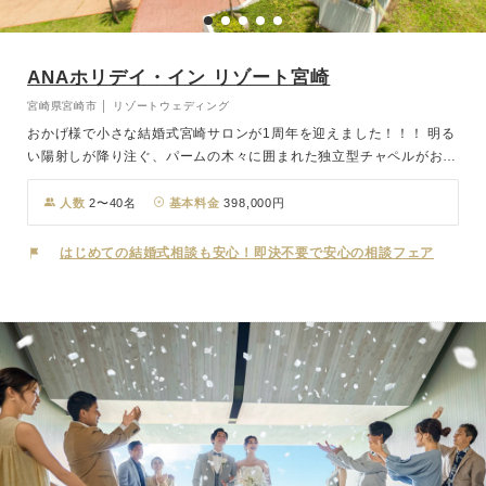
ANAホリデイ・イン リゾート宮崎
宮崎県宮崎市 │ リゾートウェディング
おかげ様で小さな結婚式宮崎サロンが1周年を迎えました！！！ 明る
い陽射しが降り注ぐ、パームの木々に囲まれた独立型チャペルがおふ
たりの晴れ舞台。扉を開くとバージンロードの先には、青島の海と空
が広がります。どこまでも続く海と空のように、おふたりの未来が祝
人数
2〜40名
基本料金
398,000円
福に満たされますように。 開放感溢れる美しい景色の中で、感動の
挙式が叶います。
はじめての結婚式相談も安心！即決不要で安心の相談フェア