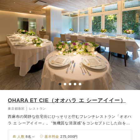
OHARA ET CIE（オオハラ エ シーアイイー）
東京都港区 │ レストラン
西麻布の閑静な住宅街にひっそりと佇むフレンチレストラン「オオハ
ラ エ シーアイイー」。 “無機質な清潔感”をコンセプトにした白を基
調とした店内に、おふたりの晴れ姿が映えます。 日中は吹き抜けの
テラスから差し込む陽光が、夜にはあたたかい間接照明が、大切な
人数
8名～
基本料金
275,000円