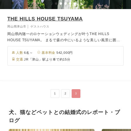
THE HILLS HOUSE TSUYAMA
岡山県津山市 │ ゲストハウス
岡山県内随一のロケーションウェディングが叶うTHE HILLS
HOUSE TSUYAMA。 まるで森の中にいるような美しい風景に囲ま
れたガーデンと、自然光が降り注ぐガラス張りの披露宴会場が魅力。
広大な敷地に佇む丘の上のレストランで、一日一組限定の貸切邸宅ウ
人数
6名～
基本料金
542,000円
ェディング会場で特別な日をお過ごしいただけます。
交通
JR「津山」駅より車で約15分
1
2
3
犬、猫などペットとの結婚式のレポート・ブ
ログ