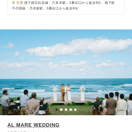
人々とのアットホームなウェディングを優しく照らします。 会食で
交通
地下鉄日比谷線「六本木駅」2番出口から徒歩8分、地下鉄
千代田線「乃木坂駅」5番出口から徒歩8分
は、肩肘張らずどなたでも楽しめる大人のフレンチを追及していま
す。 店内のコンセプトと同じく、素材の良さを活かしたシンプルな
一皿をお届けします。
AL MARE WEDDING