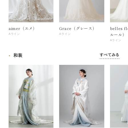
aimer（エメ）
Grace（グレース）
belles 
ルール）
Aライン
Aライン
Aライン
すべてみる
和装