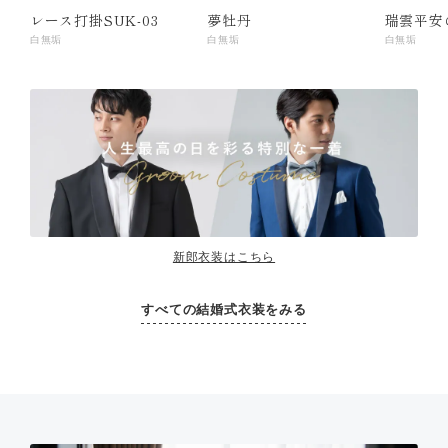
レース打掛SUK-03
夢牡丹
瑞雲平安
白無垢
白無垢
白無垢
新郎衣装はこちら
すべての結婚式衣装をみる