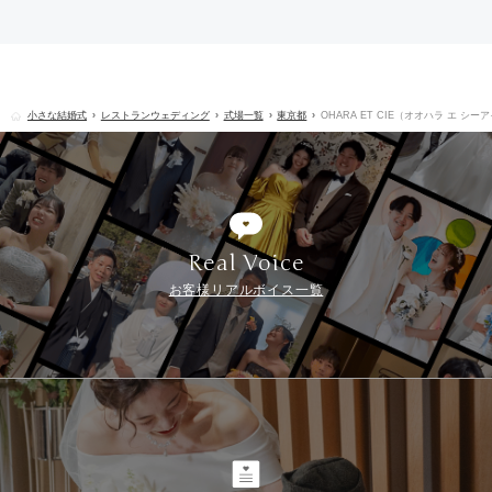
小さな結婚式
レストランウェディング
式場一覧
東京都
OHARA ET CIE（オオハラ エ シー
Real Voice
お客様リアルボイス一覧