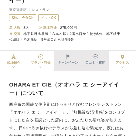
イー）
東京都港区 │ レストラン
挙式＋会食OK
ペットOK
人数
8名～
基本料金
275,000円
交通
地下鉄日比谷線「六本木駅」2番出口から徒歩8分、地下鉄千
代田線「乃木坂駅」5番出口から徒歩8分
式場紹介
プラン・料金
キャンペーン
口コミ・質問
アクセス
OHARA ET CIE（オオハラ エ シーアイイ
ー）について
西麻布の閑静な住宅街にひっそりと佇むフレンチレストラン
「オオハラ エ シーアイイー」。 “無機質な清潔感”をコンセプ
トにした白を基調とした店内に、おふたりの晴れ姿が映えま
す。 日中は吹き抜けのテラスから差し込む陽光が、夜にはあ
たたかい間接照明が、大切な人々とのアットホームなウェディ