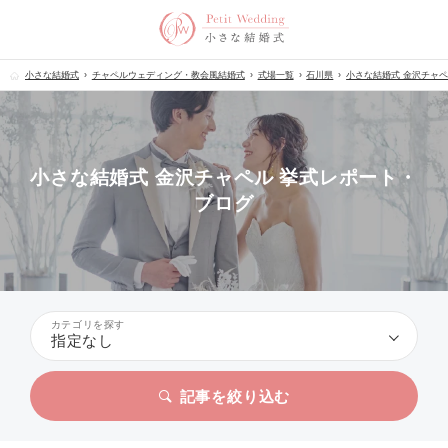
小さな結婚式
チャペルウェディング・教会風結婚式
式場一覧
石川県
小さな結婚式 金沢チャ
小さな結婚式 金沢チャペル 挙式レポート・
ブログ
カテゴリを探す
指定なし
記事を絞り込む