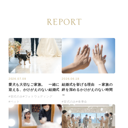
REPORT
2026.07.09
2026.06.18
愛犬も大切なご家族。 一緒に
結婚式を挙げる理由 ～家族の
迎える、かけがえのない結婚式
絆を深めるかけがえのない時間
～
#挙式のみ
#フォトウェディング
#ペット
#挙式のみ
#食事会