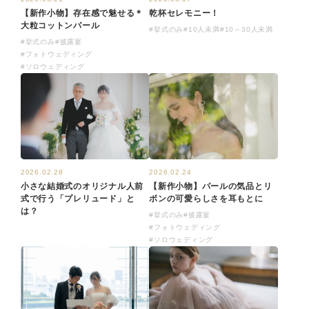
乾杯セレモニー！
【新作小物】存在感で魅せる＊
大粒コットンパール
#挙式のみ
#10人未満
#10～30人未満
#挙式のみ
#披露宴
#フォトウェディング
#ソロウェディング
2026.02.24
2026.02.28
【新作小物】パールの気品とリ
小さな結婚式のオリジナル人前
ボンの可愛らしさを耳もとに
式で行う「プレリュード」と
は？
#挙式のみ
#披露宴
#フォトウェディング
#ソロウェディング