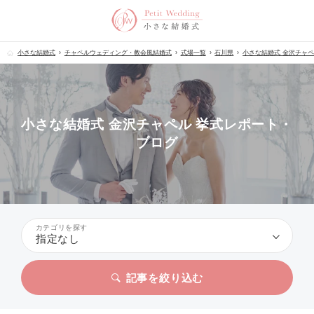
小さな結婚式
チャペルウェディング・教会風結婚式
式場一覧
石川県
小さな結婚式 金沢チャ
小さな結婚式 金沢チャペル 挙式レポート・
ブログ
カテゴリを探す
指定なし
記事を絞り込む