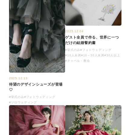
2025.12.04
ゲスト全員で作る、世界に一つ
だけの結婚誓約書
#挙式のみ
#フォトウェディング
#10人未満
#10～30人未満
#30人以上
#チャペル・教会
2025.12.13
待望のデザインシューズが登場
♡
#挙式のみ
#フォトウェディング
#ソロウェディング