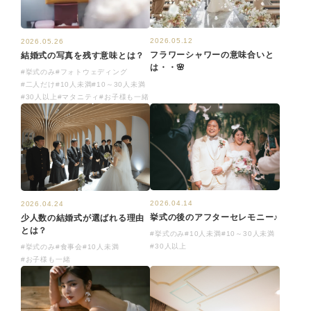
2026.05.12
2026.05.26
フラワーシャワーの意味合いと
結婚式の写真を残す意味とは？
は・・🌸
#挙式のみ
#フォトウェディング
#二人だけ
#10人未満
#10～30人未満
#30人以上
#マタニティ
#お子様も一緒
2026.04.14
2026.04.24
挙式の後のアフターセレモニー♪
少人数の結婚式が選ばれる理由
とは？
#挙式のみ
#10人未満
#10～30人未満
#30人以上
#挙式のみ
#食事会
#10人未満
#お子様も一緒