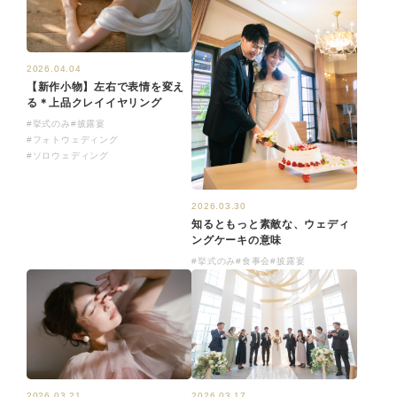
2026.04.04
【新作小物】左右で表情を変え
る＊上品クレイイヤリング
#挙式のみ
#披露宴
#フォトウェディング
#ソロウェディング
2026.03.30
知るともっと素敵な、ウェディ
ングケーキの意味
#挙式のみ
#食事会
#披露宴
2026.03.17
2026.03.21