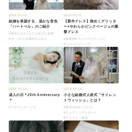
2026.02.03
2026.01.27
結婚を承認する、温かな音色
【新作ドレス】煌めくグリッタ
「ハートベル」のご紹介
ー×やわらかピンクベージュの最
愛ドレス
#挙式のみ
#二人だけ
#10人未満
#10～30人未満
#30人以上
#披露宴
#フォトウェディング
#ソロウェディング
2025.12.18
2026.01.10
小さな結婚式人前式「サイレン
成人の日＊20th Anniversary
トウィッシュ」とは？
＊
#挙式のみ
#二人だけ
#ソロウェディング
#ウェディングレポート
#チャペル・教会