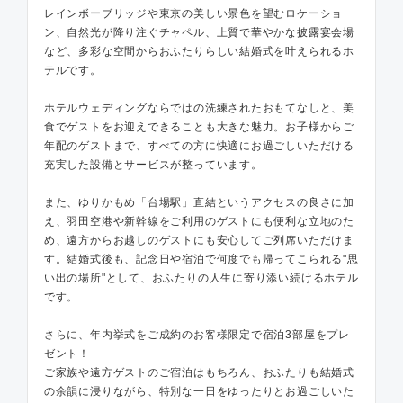
レインボーブリッジや東京の美しい景色を望むロケーショ
ン、自然光が降り注ぐチャペル、上質で華やかな披露宴会場
など、多彩な空間からおふたりらしい結婚式を叶えられるホ
テルです。
ホテルウェディングならではの洗練されたおもてなしと、美
食でゲストをお迎えできることも大きな魅力。お子様からご
年配のゲストまで、すべての方に快適にお過ごしいただける
充実した設備とサービスが整っています。
また、ゆりかもめ「台場駅」直結というアクセスの良さに加
え、羽田空港や新幹線をご利用のゲストにも便利な立地のた
め、遠方からお越しのゲストにも安心してご列席いただけま
す。結婚式後も、記念日や宿泊で何度でも帰ってこられる"思
い出の場所"として、おふたりの人生に寄り添い続けるホテル
です。
さらに、年内挙式をご成約のお客様限定で宿泊3部屋をプレ
ゼント！
ご家族や遠方ゲストのご宿泊はもちろん、おふたりも結婚式
の余韻に浸りながら、特別な一日をゆったりとお過ごしいた