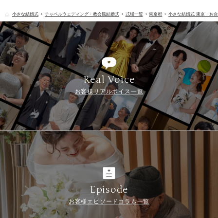
小さな結婚式
チャペルウェディング・教会風結婚式
式場一覧
東京都
小さな結婚式 東京・お
Real Voice
お客様リアルボイス一覧
Episode
お客様エピソードコラム一覧