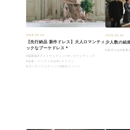
2026.05.03
2026.04.24
【先行納品 新作ドレス】大人ロマンティ
少人数の結
ックなブーケドレス＊
#挙式のみ
#食事
#披露宴
#フォトウェディング
#ソロウェディング
#会食・パーティのみ
#レストラン
#ガーデンウェディング
#国内リゾート