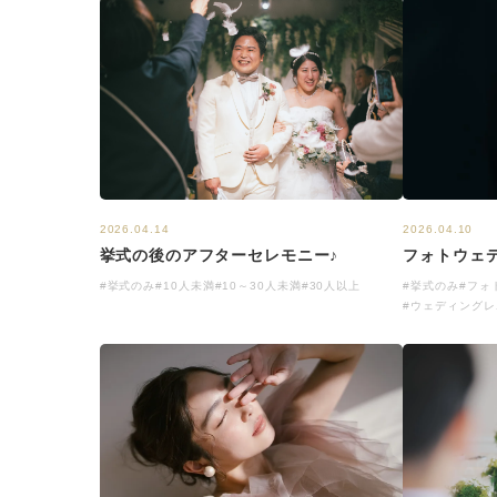
2026.04.10
2026.04.14
フォトウェ
挙式の後のアフターセレモニー♪
#挙式のみ
#フォ
#挙式のみ
#10人未満
#10～30人未満
#30人以上
#ウェディングレ