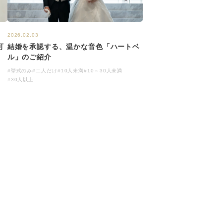
2026.02.03
結婚を承認する、温かな音色「ハートベ
可
ル」のご紹介
#挙式のみ
#二人だけ
#10人未満
#10～30人未満
#30人以上
ク