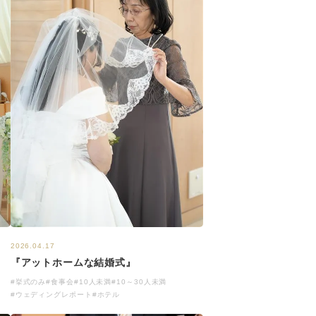
2026.04.17
『アットホームな結婚式』
#挙式のみ
#食事会
#10人未満
#10～30人未満
#ウェディングレポート
#ホテル