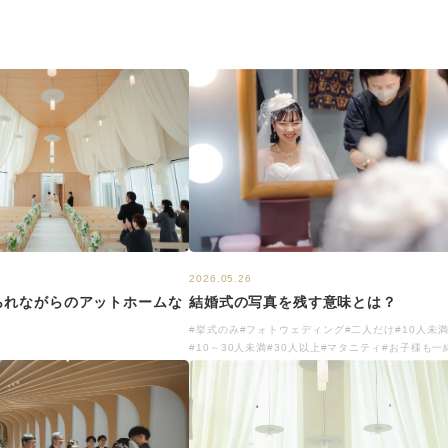
2026.05.26
結婚式の写真を残す意味とは？
られながらのアットホームな
#挙式のみ
#フォトウェディング
#二人だけ
#10人未
#10～30人未満
#30人以上
#マタニティ
#お子様も一