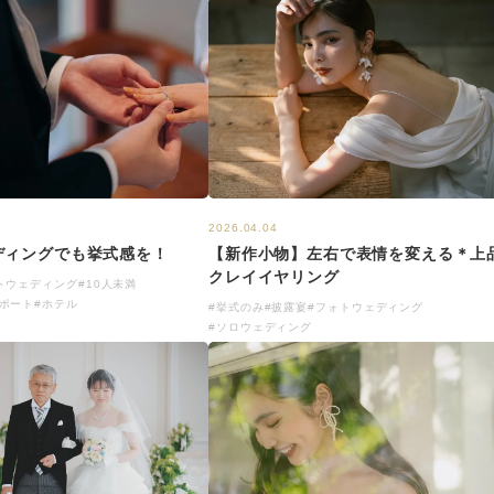
2026.04.04
ディングでも挙式感を！
【新作小物】左右で表情を変える＊上
クレイイヤリング
トウェディング
#10人未満
ポート
#ホテル
#挙式のみ
#披露宴
#フォトウェディング
#ソロウェディング