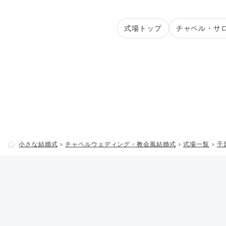
式場トップ
チャペル・サ
小さな結婚式
チャペルウェディング・教会風結婚式
式場一覧
千