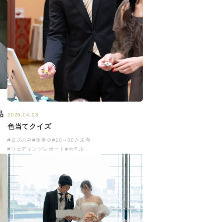
品
2026.04.03
色当てクイズ
#挙式のみ
#食事会
#10～30人未満
#ウェディングレポート
#ホテル