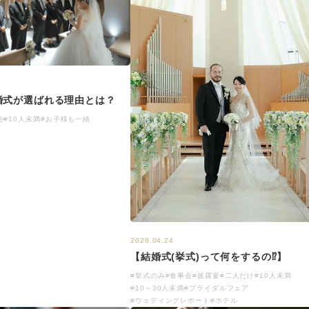
婚式が選ばれる理由とは？
会
#10人未満
#お子様も一緒
2026.04.24
【結婚式(挙式)って何をするの⁉】
#挙式のみ
#食事会
#披露宴
#二人だけ
#10人未満
#10～30人未満
#ブライダルフェア
#ウェディングレポート
#ホテル