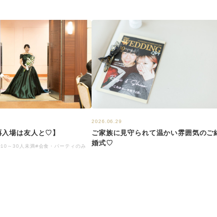
2026.06.29
再入場は友人と♡】
ご家族に見守られて温かい雰囲気のご
婚式♡
#10～30人未満
#会食・パーティのみ