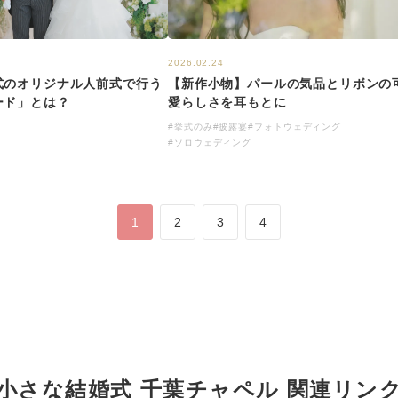
2026.02.24
【新作小物】パールの気品とリボンの
式のオリジナル人前式で行う
愛らしさを耳もとに
ード」とは？
#挙式のみ
#披露宴
#フォトウェディング
#ソロウェディング
1
2
3
4
小さな結婚式 千葉チャペル 関連リン