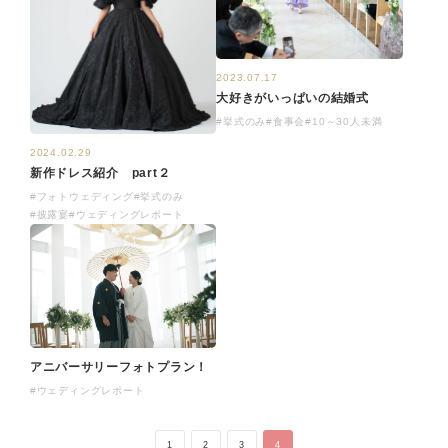
2023.07.17
大好きがいっぱいの結婚式
#挙式のみ
#食事会
#10～30人未満
2024.02.29
新作ドレス紹介 part２
#フォトウェディング
#挙式のみ
#披露宴
#ウェディングレポート
アニバーサリーフォトプラン！
#ウェディングレポート
1
2
3
4