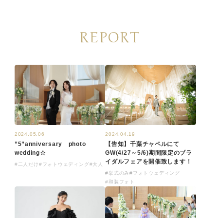
REPORT
2024.04.19
2024.05.06
【告知】千葉チャペルにて
”5”anniversary photo
GW(4/27～5/6)期間限定のブラ
wedding☆
イダルフェアを開催致します！
#二人だけ
#フォトウェディング
#大人
#挙式のみ
#フォトウェディング
#和装フォト