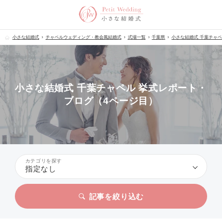
小さな結婚式
チャペルウェディング・教会風結婚式
式場一覧
千葉県
小さな結婚式 千葉チャ
小さな結婚式 千葉チャペル 挙式レポート・
ブログ（4ページ目）
カテゴリを探す
指定なし
記事を絞り込む