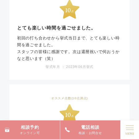
とても楽しい時間を過ごせました。
初回の打ち合わせから挙式当日まで、とても楽しい時
間を過ごせました。
スタッフの皆様に感謝です。次は還暦祝いで伺おうか
なと思います（笑）
挙式年月 ： 2023年06月挙式
オススメ点数(10点満点)
相談予約
電話相談
おまかせできて、とても助かりました。
オンライン可
相談・お問合せ