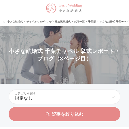
小さな結婚式
チャペルウェディング・教会風結婚式
式場一覧
千葉県
小さな結婚式 千葉チャ
小さな結婚式 千葉チャペル 挙式レポート・
ブログ（3ページ目）
カテゴリを探す
指定なし
記事を絞り込む