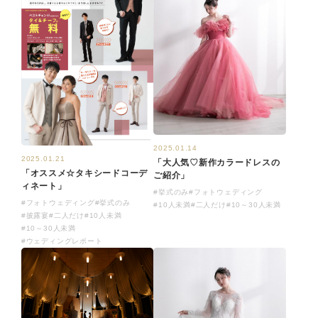
2025.01.14
2025.01.21
「大人気♡新作カラードレスの
「オススメ☆タキシードコーデ
ご紹介」
ィネート」
#挙式のみ
#フォトウェディング
#フォトウェディング
#挙式のみ
#10人未満
#二人だけ
#10～30人未満
#披露宴
#二人だけ
#10人未満
#10～30人未満
#ウェディングレポート