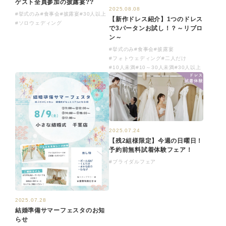
ゲスト全員参加の披露宴??
2025.08.08
#挙式のみ
#食事会
#披露宴
#30人以上
【新作ドレス紹介】1つのドレス
#ソロウェディング
で3パータンお試し！？～リブロ
ン～
#挙式のみ
#食事会
#披露宴
#フォトウェディング
#二人だけ
#10人未満
#10～30人未満
#30人以上
2025.07.24
【残2組様限定】今週の日曜日！
予約前無料試着体験フェア！
#ブライダルフェア
2025.07.28
結婚準備サマーフェスタのお知
らせ