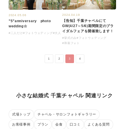
2024.04.19
2024.05.06
【告知】千葉チャペルにて
”5”anniversary photo
GW(4/27～5/6)期間限定のブラ
wedding☆
イダルフェアを開催致します！
#二人だけ
#フォトウェディング
#大人
#挙式のみ
#フォトウェディング
#和装フォト
1
2
3
4
小さな結婚式 千葉チャペル 関連リンク
式場トップ
チャペル・サロンフォトギャラリー
お客様事例
プラン
会食
口コミ
よくある質問