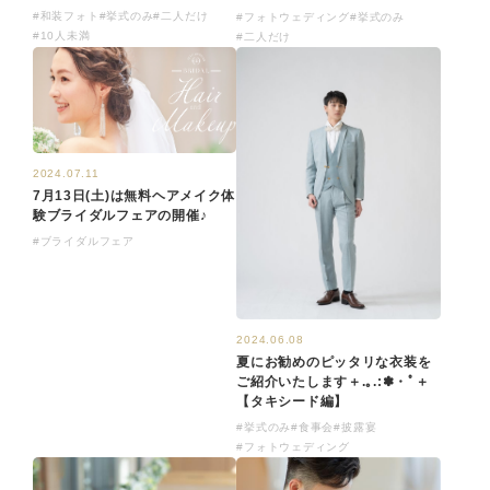
#和装フォト
#挙式のみ
#二人だけ
#フォトウェディング
#挙式のみ
#10人未満
#二人だけ
2024.07.11
7月13日(土)は無料ヘアメイク体
験ブライダルフェアの開催♪
#ブライダルフェア
2024.06.08
夏にお勧めのピッタリな衣装を
ご紹介いたします＋.｡.:✽・ﾟ＋
【タキシード編】
#挙式のみ
#食事会
#披露宴
#フォトウェディング