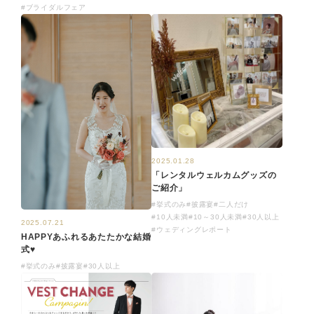
#ブライダルフェア
2025.01.28
「レンタルウェルカムグッズの
ご紹介」
#挙式のみ
#披露宴
#二人だけ
#10人未満
#10～30人未満
#30人以上
2025.07.21
#ウェディングレポート
HAPPYあふれるあたたかな結婚
式♥
#挙式のみ
#披露宴
#30人以上