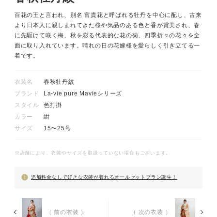
百花の王と言われ、別名 富貴花と呼ばれる牡丹を中心に配し、古来
より日本人に親しまれてきた桜や気品のある色と香が賞美され、春
に先駆けて咲く梅、秋を彩る代表的な花の菊、四季折々の花々を全
面に取り入れています。晴れの日の花嫁様を愛らしく引き立てる一
着です。
衣装名
春秋牡丹紋
ブランド
La-vie pure Mavieシリーズ
スタイル
色打掛
カラー
紺
サイズ
15〜25号
※店舗により、衣装やサイズを取扱っていない場合もございます。
追加料金なしで好きな衣装が着れるオールセットプラン誕生！
（ 前の衣装 ）
（ 次の衣装 ）