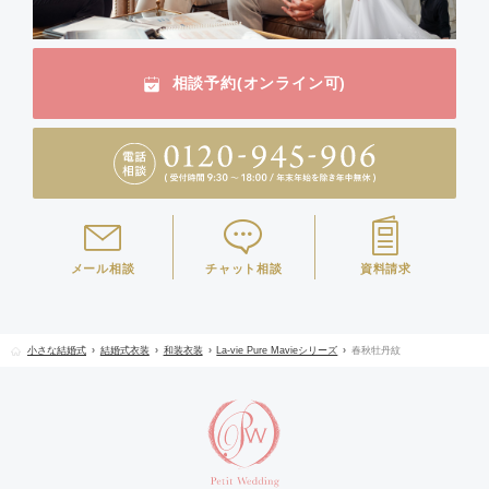
相談予約(オンライン可)
メール相談
チャット相談
資料請求
小さな結婚式
結婚式衣装
和装衣装
La-vie Pure Mavieシリーズ
春秋牡丹紋