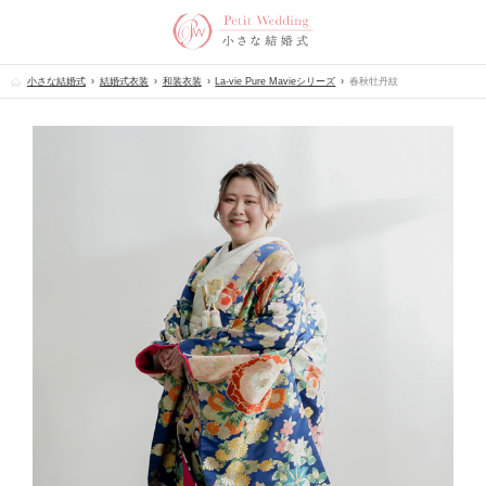
小さな結婚式
結婚式衣装
和装衣装
La-vie Pure Mavieシリーズ
春秋牡丹紋