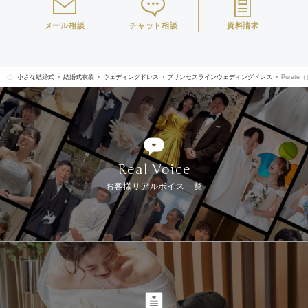
メール相談
チャット相談
資料請求
小さな結婚式
結婚式衣装
ウェディングドレス
プリンセスラインウェディングドレス
Puret
Real Voice
お客様リアルボイス一覧