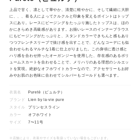
上品で甘く、凛として華やか、清楚に軽やかに、そして繊細に大胆
に、、、着る人によってクルクルと印象を変えるポイントはトップ
スにあり。レースにビージングをたっぷり施したトップスは、ほの
かにきらめき高級感があります。お揃いレースのインナーブラウス
にもビージングがたっぷりと、スタンドカラーできちんと感もあり
つつフレンチスリーブで抜け感を出すことで、どんなコーデにも似
合わせられるマルチな1着に仕上がりました。この身頃に透け感と
ハリ感を合わせ持ったオーガンジーを使用した、存在感のあるボリ
ュームスカートを合わせることで、メリハリのある理想のシルエッ
トを実現。絶妙なオフホワイトカラーなので、アクセサリーもお好
みやお肌のお色味に合わせてシルバーもゴールドも選べます。
衣装名
Puretè（ピュルテ）
ブランド
Lien by la-vie pure
スタイル
プリンセスライン
カラー
オフホワイト
サイズ
7〜11号
※店舗により、衣装やサイズを取扱っていない場合もございます。