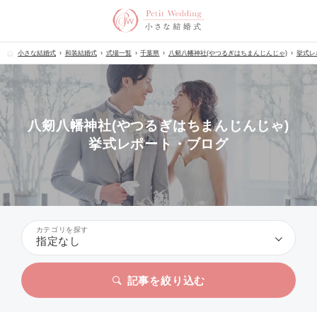
小さな結婚式
和装結婚式
式場一覧
千葉県
八剱八幡神社(やつるぎはちまんじんじゃ)
挙式レ
八剱八幡神社(やつるぎはちまんじんじゃ)
挙式レポート・ブログ
カテゴリを探す
指定なし
記事を絞り込む