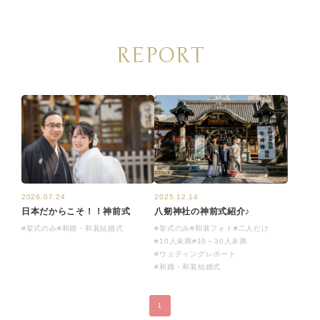
REPORT
2026.07.24
2025.12.14
日本だからこそ！！神前式
八剱神社の神前式紹介♪
#挙式のみ
#和婚・和装結婚式
#挙式のみ
#和装フォト
#二人だけ
#10人未満
#10～30人未満
#ウェディングレポート
#和婚・和装結婚式
1