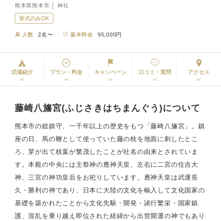
熊本県熊本市 │ 神社
挙式のみOK
人数
2名〜
基本料金
95,000円
式場紹介
プラン・料金
キャンペーン
口コミ・質問
アクセス
藤崎八旛宮(ふじさきはちまんぐう)について
熊本市の総鎮守、一千年以上の歴史をもつ「藤崎八旛宮」。鎮
座の日、馬の鞭として使っていた藤の枝を地面に刺したとこ
ろ、芽が出て枝葉が繁茂したことが社名の由来とされていま
す。本殿の中央には主祭神の應神天皇、左右に二宮の住吉大
神、三宮の神功皇后をお祀りしています。應神天皇は武運長
久・勝利の神であり、日本に大陸の文化を輸入して文化国家の
基礎を築かれたことから文化先駆・開発・諸行繁栄・国家鎮
護、混乱を乗り越え即位された経緯から出世開運の神でもあり