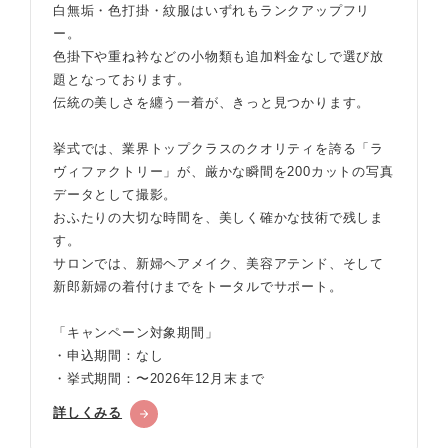
白無垢・色打掛・紋服はいずれもランクアップフリ
ー。
色掛下や重ね衿などの小物類も追加料金なしで選び放
題となっております。
伝統の美しさを纏う一着が、きっと見つかります。
挙式では、業界トップクラスのクオリティを誇る「ラ
ヴィファクトリー」が、厳かな瞬間を200カットの写真
データとして撮影。
おふたりの大切な時間を、美しく確かな技術で残しま
す。
サロンでは、新婦ヘアメイク、美容アテンド、そして
新郎新婦の着付けまでをトータルでサポート。
「キャンペーン対象期間」
・申込期間：なし
・挙式期間：〜2026年12月末まで
詳しくみる