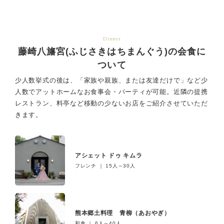
Dinner
藤崎八旛宮(ふじさきはちまんぐう)の会食に
ついて
少人数挙式の後は、「家族や親族、または友達だけで」など少
人数でアットホームなお食事会・パーティが可能。
近隣の提携
レストラン、料亭など移動の少ないお店をご紹介させていただ
きます。
アシェット ドゥ キムラ
フレンチ ｜ 15人～30人
熊本郷土料理 青柳（あおやぎ）
和食 ｜ 6人～40人