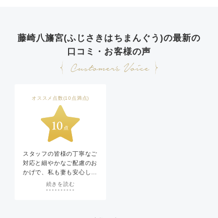
藤崎八旛宮(ふじさきはちまんぐう)の最新の
口コミ・お客様の声
オススメ点数(10点満点)
スタッフの皆様の丁寧なご
対応と細やかなご配慮のお
かげで、私も妻も安心して
当日を迎えることができま
続きを読む
した。希望していた藤崎八
旛宮で素敵な神前結婚式を
挙げることができ、一生の