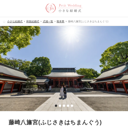
小さな結婚式
和装結婚式
式場一覧
熊本県
藤崎八旛宮(ふじさきはちまんぐう)
藤崎八旛宮(ふじさきはちまんぐう)