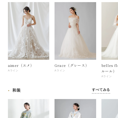
aimer（エメ）
Grace（グレース）
belles 
ルール）
Aライン
Aライン
Aライン
すべてみる
和装