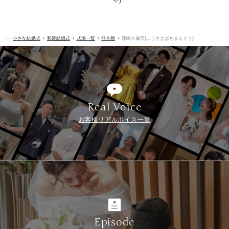
小さな結婚式
和装結婚式
式場一覧
熊本県
藤崎八旛宮(ふじさきはちまんぐう)
Real Voice
お客様リアルボイス一覧
Episode