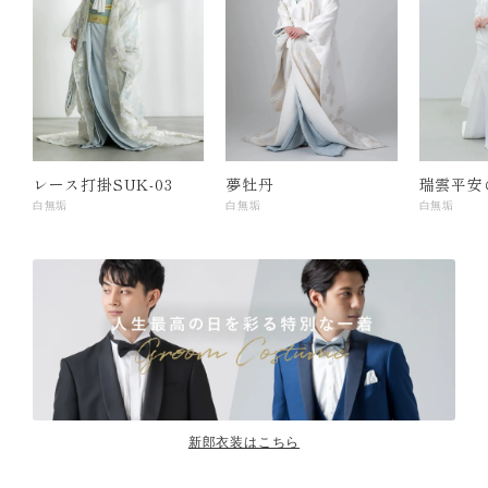
レース打掛SUK-03
夢牡丹
瑞雲平安
白無垢
白無垢
白無垢
新郎衣装はこちら