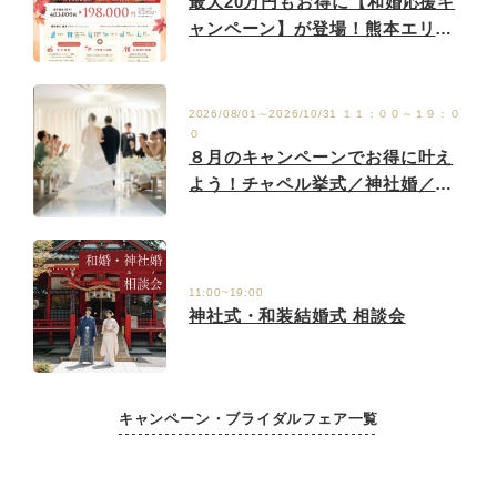
最大20万円もお得に【和婚応援キ
ャンペーン】が登場！熊本エリア
の神社婚相談会
2026/08/01～2026/10/31 １１：００～１９：０
０
８月のキャンペーンでお得に叶え
よう！チャペル挙式／神社婚／フ
ォト婚／レストランウエディン
グ 相談会（熊本エリア）
11:00~19:00
神社式・和装結婚式 相談会
キャンペーン・ブライダルフェア一覧