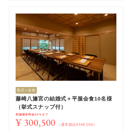
挙式＋会食
藤崎八旛宮の結婚式＋平服会食10名様
（挙式スナップ付）
和婚基本料金50％オフ
¥ 300,500
（通常税込¥348,000）