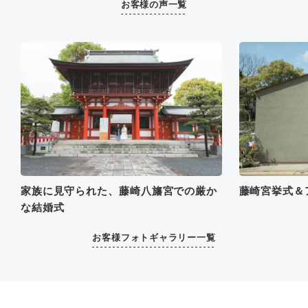
思い出になりました。会食
お客様の声一覧
のお料理もとても美味し
く、両親も大変喜んでお
り、心温まる一日を過ごす
ことができました。ありが
とうございました。
藤崎宮挙式＆
家族に見守られた、藤崎八旛宮での厳か
な結婚式
お客様フォトギャラリー一覧