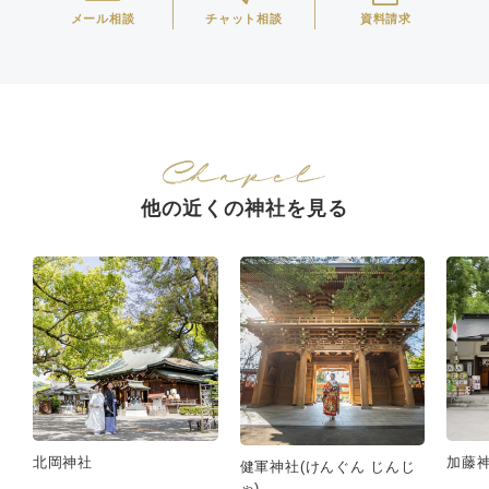
メール相談
チャット相談
資料請求
他の近くの神社を見る
北岡神社
加藤神
健軍神社(けんぐん じんじ
ゃ)