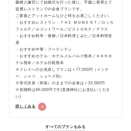
藤崎八旛宮にて結婚式を行った後に、平服に着替えて
提携レストランでの会食プランです。
ご家族とアットホームなひと時をお過ごしください。
・おすすめレストラン：ＴＨＥ ＭＯＭＥＮＴ／ロッカ
フォルテ／ルコントワール／ビストロモナ／テラス
・おすすめ料亭：青柳／日本料理とみた／日本料理世
菜
・おすすめ中華：フーテンテン
・おすすめホテル：ホテルメルパルク熊本／ＫＫＲホ
テル熊本／ホテル日航熊本
※ドレスへのお色直しプランは＋77,000円（インナ
ー、シャツ、シューズ別）
※挙式衣裳（和装）のままでの会食は＋33,000円
※初穂料は80,000円です(直接神社にお支払いくださ
い)
詳しくみる
すべてのプランをみる