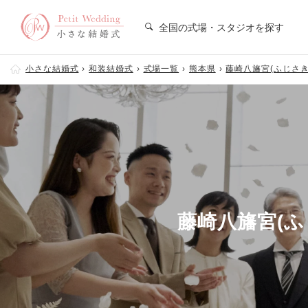
全国の式場・スタジオを探す
小さな結婚式
和装結婚式
式場一覧
熊本県
藤崎八旛宮(ふじさ
藤崎八旛宮(