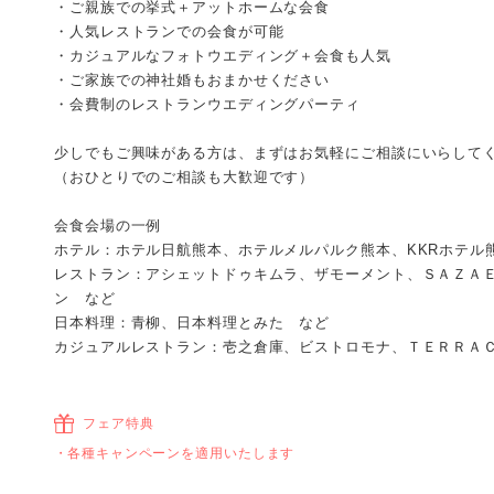
・ご親族での挙式＋アットホームな会食
・人気レストランでの会食が可能
・カジュアルなフォトウエディング＋会食も人気
・ご家族での神社婚もおまかせください
・会費制のレストランウエディングパーティ
少しでもご興味がある方は、まずはお気軽にご相談にいらして
（おひとりでのご相談も大歓迎です）
会食会場の一例
ホテル：ホテル日航熊本、ホテルメルパルク熊本、KKRホテル
レストラン：アシェットドゥキムラ、ザモーメント、ＳＡＺＡ
ン など
日本料理：青柳、日本料理とみた など
カジュアルレストラン：壱之倉庫、ビストロモナ、ＴＥＲＲＡ
フェア特典
各種キャンペーンを適用いたします