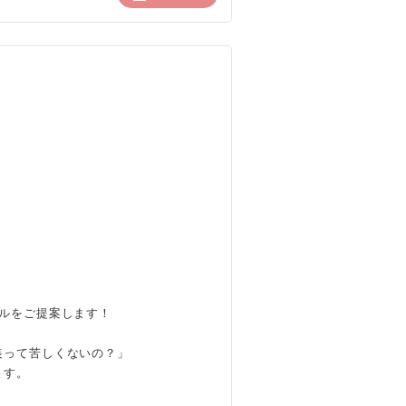
ルをご提案します！
装って苦しくないの？」
ます。