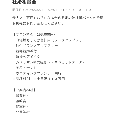
社婚相談会
開催日：
2026/08/01～2026/10/31 １１：００～１９：００
最大２０万円もお得になる年内限定の神社婚パックが登場！
お気軽にお問い合わせください。
【プラン料金 198,000円～】
・白無垢もしくは色打掛（ランクアップフリー）
・紋付（ランクアップフリー）
・新郎新婦着付
・新婦ヘアメイク
・カメラマン挙式撮影（２００カットデータ）
・美容アテンド
・ウエディングプランナー同行
※初穂料別 ※土日祝は＋３万円
【ご案内神社】
・加藤神社
・藤崎宮
・健軍神社
・北岡神社