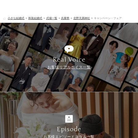
小さな結婚式
和装結婚式
式場一覧
兵庫県
北野天満神社
キャンペーン・フェア
Real Voice
お客様リアルボイス一覧
Episode
お客様エピソードコラム一覧