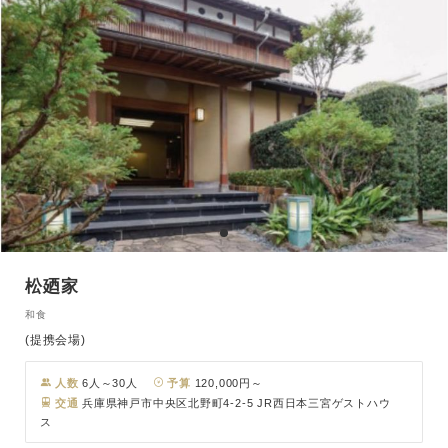
松廼家
和食
(提携会場)
人数
6人～30人
予算
120,000円～
交通
兵庫県神戸市中央区北野町4-2-5 JR西日本三宮ゲストハウ
ス