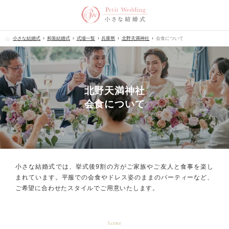
小さな結婚式
和装結婚式
式場一覧
兵庫県
北野天満神社
会食について
北野天満神社
会食について
小さな結婚式では、挙式後9割の方が
ご家族やご友人と食事を楽し
まれています。
平服での会食やドレス姿のままのパーティーなど、
ご希望に合わせたスタイルでご用意いたします。
Scene