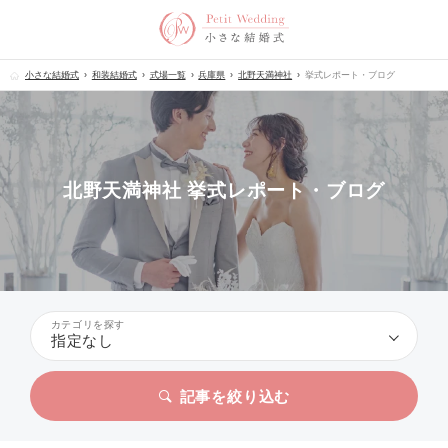
小さな結婚式
和装結婚式
式場一覧
兵庫県
北野天満神社
挙式レポート・ブログ
北野天満神社 挙式レポート・ブログ
カテゴリを探す
指定なし
記事を絞り込む