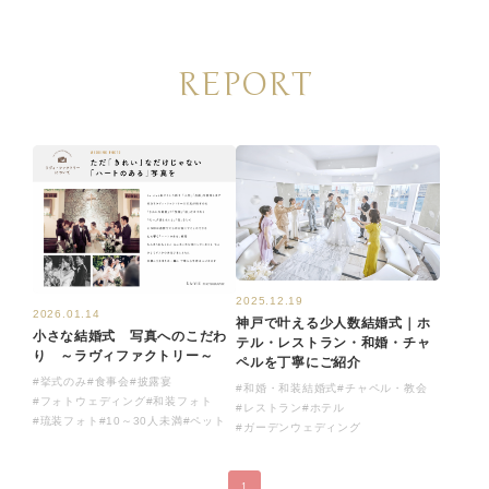
REPORT
2025.12.19
2026.01.14
神戸で叶える少人数結婚式｜ホ
小さな結婚式 写真へのこだわ
テル・レストラン・和婚・チャ
り ～ラヴィファクトリー～
ペルを丁寧にご紹介
#挙式のみ
#食事会
#披露宴
#和婚・和装結婚式
#チャペル・教会
#フォトウェディング
#和装フォト
#レストラン
#ホテル
#琉装フォト
#10～30人未満
#ペット
#ガーデンウェディング
1