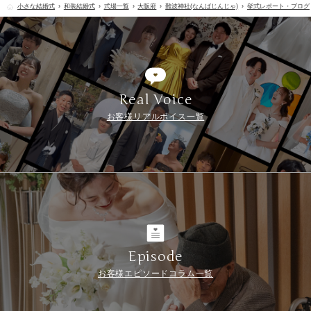
小さな結婚式
和装結婚式
式場一覧
大阪府
難波神社(なんばじんじゃ)
挙式レポート・ブログ
Real Voice
お客様リアルボイス一覧
Episode
お客様エピソードコラム一覧