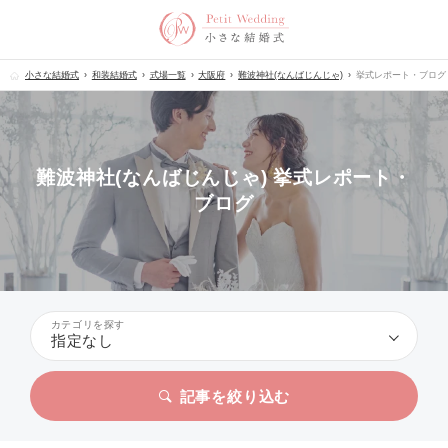
小さな結婚式
和装結婚式
式場一覧
大阪府
難波神社(なんばじんじゃ)
挙式レポート・ブログ
難波神社(なんばじんじゃ) 挙式レポート・
ブログ
カテゴリを探す
指定なし
記事を絞り込む