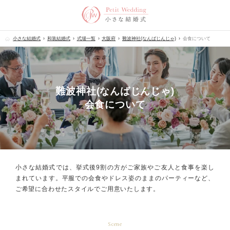
小さな結婚式
和装結婚式
式場一覧
大阪府
難波神社(なんばじんじゃ)
会食について
難波神社(なんばじんじゃ)
会食について
小さな結婚式では、挙式後9割の方が
ご家族やご友人と食事を楽し
まれています。
平服での会食やドレス姿のままのパーティーなど、
ご希望に合わせたスタイルでご用意いたします。
Scene