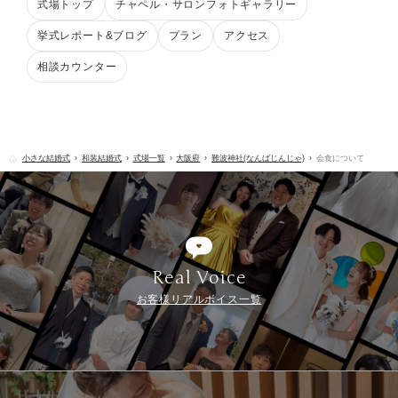
式場トップ
チャペル・サロンフォトギャラリー
挙式レポート&ブログ
プラン
アクセス
相談カウンター
小さな結婚式
和装結婚式
式場一覧
大阪府
難波神社(なんばじんじゃ)
会食について
Real Voice
お客様リアルボイス一覧