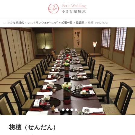
小さな結婚式
レストランウェディング
式場一覧
愛媛県
栴檀（せんだん）
栴檀（せんだん）