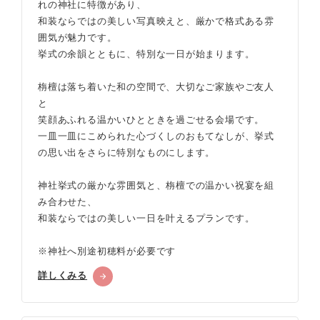
れの神社に特徴があり、
和装ならではの美しい写真映えと、厳かで格式ある雰
囲気が魅力です。
挙式の余韻とともに、特別な一日が始まります。
栴檀は落ち着いた和の空間で、大切なご家族やご友人
と
笑顔あふれる温かいひとときを過ごせる会場です。
一皿一皿にこめられた心づくしのおもてなしが、挙式
の思い出をさらに特別なものにします。
神社挙式の厳かな雰囲気と、栴檀での温かい祝宴を組
み合わせた、
和装ならではの美しい一日を叶えるプランです。
※神社へ別途初穂料が必要です
詳しくみる