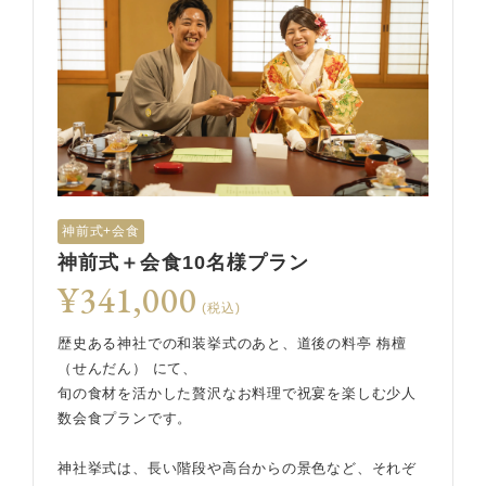
神前式+会食
神前式＋会食10名様プラン
¥341,000
(税込)
歴史ある神社での和装挙式のあと、道後の料亭 栴檀
（せんだん） にて、
旬の食材を活かした贅沢なお料理で祝宴を楽しむ少人
数会食プランです。
神社挙式は、長い階段や高台からの景色など、それぞ