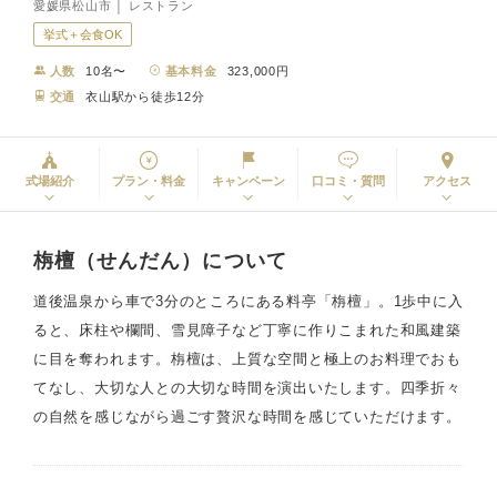
愛媛県松山市 │ レストラン
挙式＋会食OK
人数
10名〜
基本料金
323,000円
交通
衣山駅から徒歩12分
式場紹介
プラン・料金
キャンペーン
口コミ・質問
アクセス
栴檀（せんだん）について
道後温泉から車で3分のところにある料亭「栴檀」。1歩中に入
ると、床柱や欄間、雪見障子など丁寧に作りこまれた和風建築
に目を奪われます。栴檀は、上質な空間と極上のお料理でおも
てなし、大切な人との大切な時間を演出いたします。四季折々
の自然を感じながら過ごす贅沢な時間を感じていただけます。