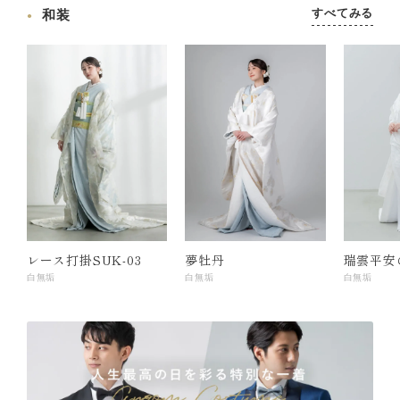
すべてみる
和装
レース打掛SUK-03
夢牡丹
瑞雲平安
白無垢
白無垢
白無垢