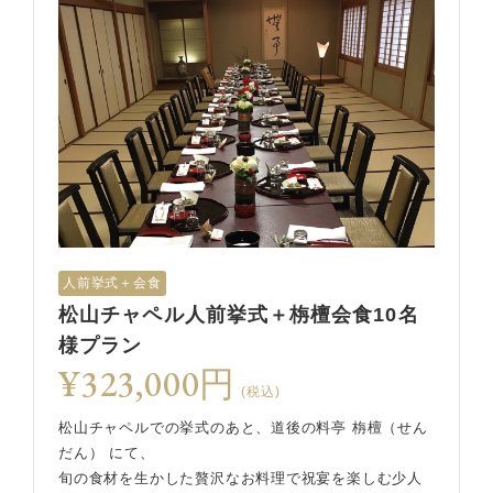
人前挙式＋会食
松山チャペル人前挙式＋栴檀会食10名
様プラン
¥323,000円
(税込)
松山チャペルでの挙式のあと、道後の料亭 栴檀（せん
だん） にて、
旬の食材を生かした贅沢なお料理で祝宴を楽しむ少人