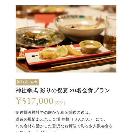
神前式+会食
神社挙式 彩りの祝宴 20名会食プラン
¥517,000
(税込)
伊佐爾波神社での厳かな和装挙式の後は、
道後の風情あふれる会場 栴檀（せんだん） にて、
旬の食材を活かした贅沢なお料理で彩る少人数会食を