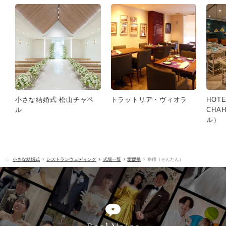
小さな結婚式 松山チャペ
トラットリア・ヴィオラ
HOTE
ル
CHA
ル）
小さな結婚式
レストランウェディング
式場一覧
愛媛県
栴檀（せんだん）