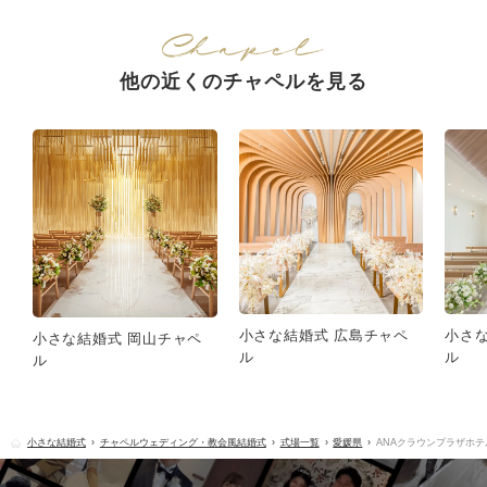
他の近くのチャペルを見る
小さな結婚式 広島チャペ
小さ
小さな結婚式 岡山チャペ
ル
ル
ル
小さな結婚式
チャペルウェディング・教会風結婚式
式場一覧
愛媛県
ANAクラウンプラザホ