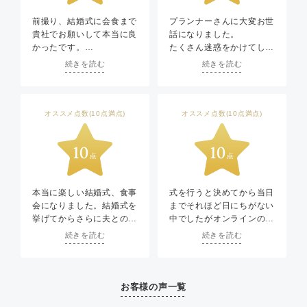
前撮り、結婚式に会食まで
プランナーさんに大変お世
貴社でお願いして本当に良
話になりました。
かったです。
たくさん迷惑をかけてしま
スタッフの皆様もとても親
ったのに、ずっと親切に対
続きを読む
続きを読む
切で、温かい式を挙げるこ
応してくださり、一生思い
とが出来ました。本当にお
出に残る結婚式になりまし
世話になりました。
た。
オススメ点数(10点満点)
オススメ点数(10点満点)
本当に楽しい結婚式、食事
式を行うと決めてから当日
会になりました。結婚式を
までそれほど日にちがない
挙げてからさらに夫との関
中でしたがオンラインの打
係も良くなり、感謝してい
ち合わせでも親身に対応い
続きを読む
続きを読む
ます！
ただいているのが伝わりま
した。
コロナ禍で2度の延期、そ
して中止を経験していたた
お客様の声一覧
め日にちが近づいても本当