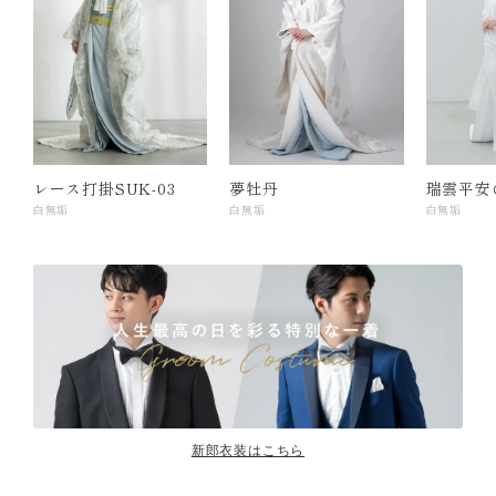
レース打掛SUK-03
夢牡丹
瑞雲平安
白無垢
白無垢
白無垢
新郎衣装はこちら