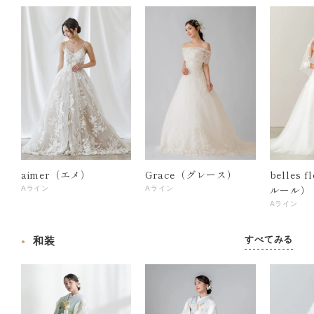
aimer（エメ）
Grace（グレース）
belles 
ルール）
Aライン
Aライン
Aライン
すべてみる
和装