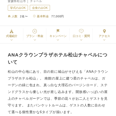
愛媛県松山市 │ チャペル
挙式のみOK
会食のみOK
人数
2名〜
基本料金
77,000円
式場紹介
プラン・料金
キャンペーン
口コミ・質問
アクセス
ANAクラウンプラザホテル松山チャペルにつ
いて
松山の中心地にあり、目の前に城山がそびえる「ANAクラウン
プラザホテル松山」。 南館の屋上に建つ星のチャペルは、ガ
ーデンの緑に包まれ、真っ白な大理石のバージンロード、ステ
ンドグラスから優しい光が差し込みます。開放感いっぱいの屋
上のチャペルガーデンでは、季節の花々がお二人とゲストを見
守ります。 またバンケットルームは、ゲストの人数に合わせ
て選べる個性豊かな6タイプが揃います。