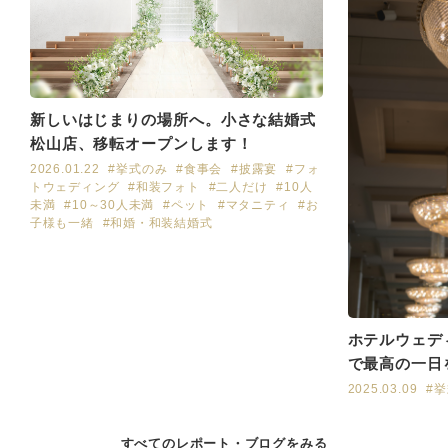
新しいはじまりの場所へ。小さな結婚式
松山店、移転オープンします！
2026.01.22
#挙式のみ
#食事会
#披露宴
#フォ
トウェディング
#和装フォト
#二人だけ
#10人
未満
#10～30人未満
#ペット
#マタニティ
#お
子様も一緒
#和婚・和装結婚式
ホテルウェデ
で最高の一日
2025.03.09
#
すべてのレポート・ブログをみる