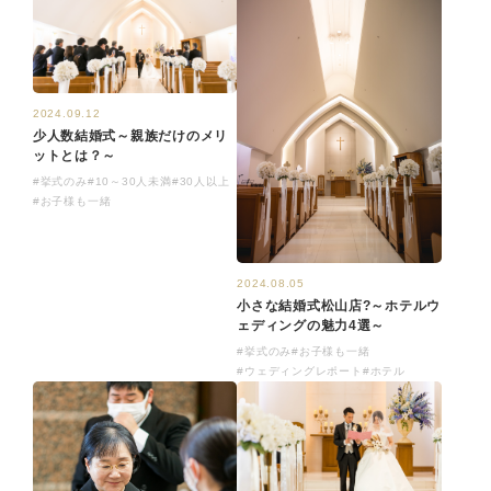
2024.09.12
少人数結婚式～親族だけのメリ
ットとは？～
#挙式のみ
#10～30人未満
#30人以上
#お子様も一緒
2024.08.05
小さな結婚式松山店?～ホテルウ
ェディングの魅力4選～
#挙式のみ
#お子様も一緒
#ウェディングレポート
#ホテル