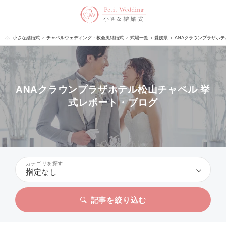
小さな結婚式
チャペルウェディング・教会風結婚式
式場一覧
愛媛県
ANAクラウンプラザホ
ANAクラウンプラザホテル松山チャペル 挙
式レポート・ブログ
カテゴリを探す
指定なし
記事を絞り込む