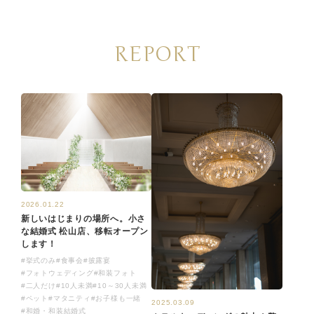
REPORT
2026.01.22
新しいはじまりの場所へ。小さ
な結婚式 松山店、移転オープン
します！
#挙式のみ
#食事会
#披露宴
#フォトウェディング
#和装フォト
#二人だけ
#10人未満
#10～30人未満
#ペット
#マタニティ
#お子様も一緒
2025.03.09
#和婚・和装結婚式