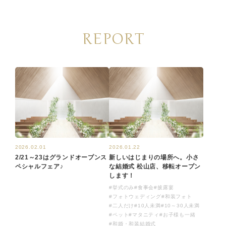
REPORT
2026.02.01
2026.01.22
2/21～23はグランドオープンス
新しいはじまりの場所へ。小さ
ペシャルフェア♪
な結婚式 松山店、移転オープン
します！
#挙式のみ
#食事会
#披露宴
#フォトウェディング
#和装フォト
#二人だけ
#10人未満
#10～30人未満
#ペット
#マタニティ
#お子様も一緒
#和婚・和装結婚式