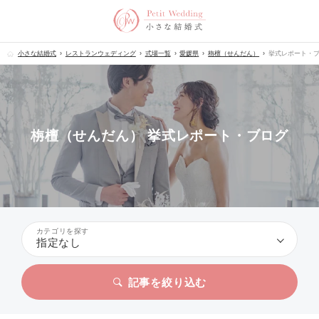
小さな結婚式
レストランウェディング
式場一覧
愛媛県
栴檀（せんだん）
挙式レポート・
栴檀（せんだん） 挙式レポート・ブログ
カテゴリを探す
指定なし
記事を絞り込む