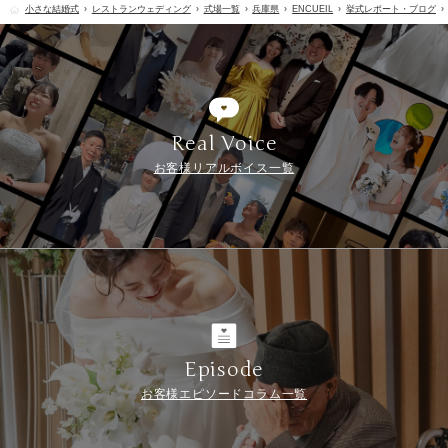
小さな結婚式
レストランウェディング
式場一覧
兵庫県
ENCUEIL
挙式レポート・ブログ
Real Voice
お客様リアルボイス一覧
Episode
お客様エピソードコラム一覧